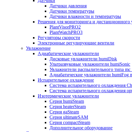
Датчики
Датчики давления
Датчики температуры
Датчики влажности и температуры
Решения для мониторинга и дистанционного 
PlantVisorPRO2
PlantWatchPRO3
Регуляторы скорости
Электронные регулирующие вентили
Увлажнение
Адиабатические увлажнители
Дисковые увлажнители humiDisk
Ультразвуковые увлажнители humiSonic
Увлажнители распылительного типа mc 
Адиабатические увлажнители humiFog m
Испарительное охлаждение
Система испарительного охлаждения Chi
Система испарительного охлаждения opt
Изотермические увлажнители
Серия humiSteam
Серия heaterSteam
Серия gaSteam
Серия ultimateSAM
Серия compactSteam
Дополнительное оборудование