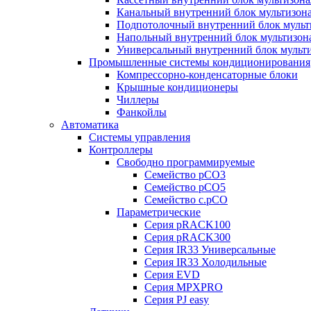
Канальный внутренний блок мультизон
Подпотолочный внутренний блок мульт
Напольный внутренний блок мультизон
Универсальный внутренний блок мульт
Промышленные системы кондиционирования
Компрессорно-конденсаторные блоки
Крышные кондиционеры
Чиллеры
Фанкойлы
Автоматика
Системы управления
Контроллеры
Свободно программируемые
Семейство pCO3
Семейство pCO5
Семейство c.pCO
Параметрические
Серия pRACK100
Серия pRACK300
Серия IR33 Универсальные
Серия IR33 Холодильные
Серия EVD
Серия MPXPRO
Серия PJ easy