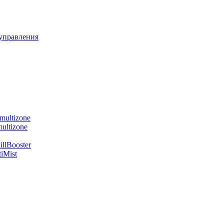
управления
multizone
ultizone
llBooster
iMist