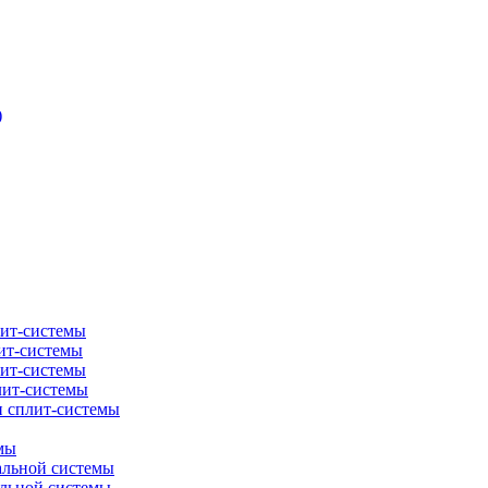
)
лит-системы
ит-системы
лит-системы
лит-системы
и сплит-системы
мы
альной системы
альной системы