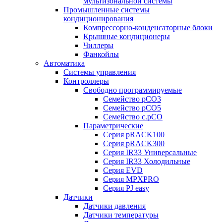
мультизональной системы
Промышленные системы
кондиционирования
Компрессорно-конденсаторные блоки
Крышные кондиционеры
Чиллеры
Фанкойлы
Автоматика
Системы управления
Контроллеры
Свободно программируемые
Семейство pCO3
Семейство pCO5
Семейство c.pCO
Параметрические
Серия pRACK100
Серия pRACK300
Серия IR33 Универсальные
Серия IR33 Холодильные
Серия EVD
Серия MPXPRO
Серия PJ easy
Датчики
Датчики давления
Датчики температуры