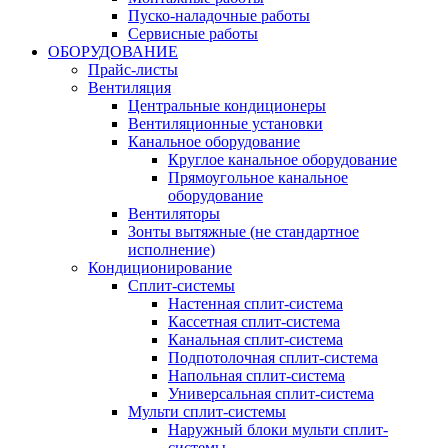
Пуско-наладочные работы
Сервисные работы
ОБОРУДОВАНИЕ
Прайс-листы
Вентиляция
Центральные кондиционеры
Вентиляционные установки
Канальное оборудование
Круглое канальное оборудование
Прямоугольное канальное
оборудование
Вентиляторы
Зонты вытяжные (не стандартное
исполнение)
Кондиционирование
Сплит-системы
Настенная сплит-система
Кассетная сплит-система
Канальная сплит-система
Подпотолочная сплит-система
Напольная сплит-система
Универсальная сплит-система
Мульти сплит-системы
Наружный блоки мульти сплит-
системы