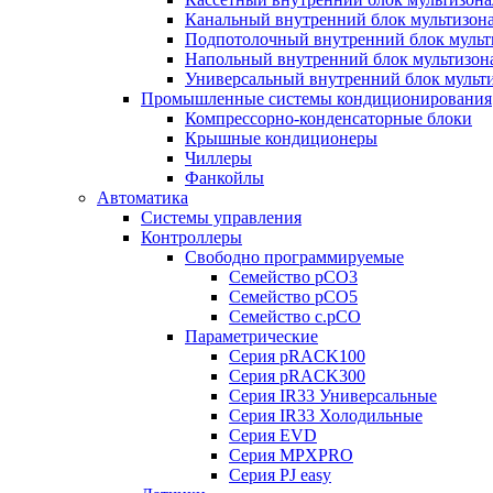
Канальный внутренний блок мультизон
Подпотолочный внутренний блок мульт
Напольный внутренний блок мультизон
Универсальный внутренний блок мульт
Промышленные системы кондиционирования
Компрессорно-конденсаторные блоки
Крышные кондиционеры
Чиллеры
Фанкойлы
Автоматика
Системы управления
Контроллеры
Свободно программируемые
Семейство pCO3
Семейство pCO5
Семейство c.pCO
Параметрические
Серия pRACK100
Серия pRACK300
Серия IR33 Универсальные
Серия IR33 Холодильные
Серия EVD
Серия MPXPRO
Серия PJ easy