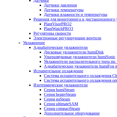
Датчики
Датчики давления
Датчики температуры
Датчики влажности и температуры
Решения для мониторинга и дистанционного 
PlantVisorPRO2
PlantWatchPRO3
Регуляторы скорости
Электронные регулирующие вентили
Увлажнение
Адиабатические увлажнители
Дисковые увлажнители humiDisk
Ультразвуковые увлажнители humiSonic
Увлажнители распылительного типа mc 
Адиабатические увлажнители humiFog m
Испарительное охлаждение
Система испарительного охлаждения Chi
Система испарительного охлаждения opt
Изотермические увлажнители
Серия humiSteam
Серия heaterSteam
Серия gaSteam
Серия ultimateSAM
Серия compactSteam
Дополнительное оборудование