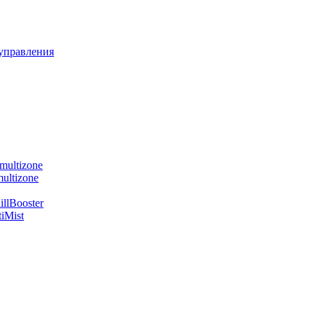
управления
multizone
ultizone
llBooster
iMist