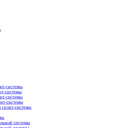
)
лит-системы
ит-системы
лит-системы
лит-системы
и сплит-системы
мы
альной системы
альной системы