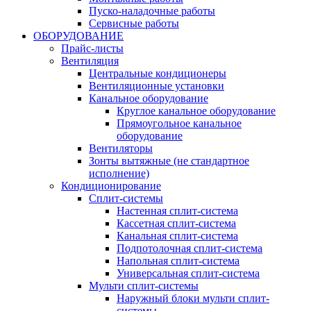
Пуско-наладочные работы
Сервисные работы
ОБОРУДОВАНИЕ
Прайс-листы
Вентиляция
Центральные кондиционеры
Вентиляционные установки
Канальное оборудование
Круглое канальное оборудование
Прямоугольное канальное
оборудование
Вентиляторы
Зонты вытяжные (не стандартное
исполнение)
Кондиционирование
Сплит-системы
Настенная сплит-система
Кассетная сплит-система
Канальная сплит-система
Подпотолочная сплит-система
Напольная сплит-система
Универсальная сплит-система
Мульти сплит-системы
Наружный блоки мульти сплит-
системы