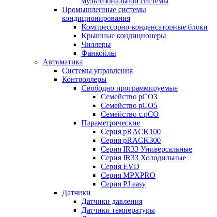
мультизональной системы
Промышленные системы
кондиционирования
Компрессорно-конденсаторные блоки
Крышные кондиционеры
Чиллеры
Фанкойлы
Автоматика
Системы управления
Контроллеры
Свободно программируемые
Семейство pCO3
Семейство pCO5
Семейство c.pCO
Параметрические
Серия pRACK100
Серия pRACK300
Серия IR33 Универсальные
Серия IR33 Холодильные
Серия EVD
Серия MPXPRO
Серия PJ easy
Датчики
Датчики давления
Датчики температуры