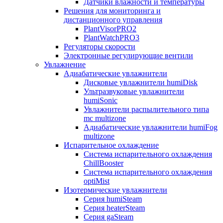
Датчики влажности и температуры
Решения для мониторинга и
дистанционного управления
PlantVisorPRO2
PlantWatchPRO3
Регуляторы скорости
Электронные регулирующие вентили
Увлажнение
Адиабатические увлажнители
Дисковые увлажнители humiDisk
Ультразвуковые увлажнители
humiSonic
Увлажнители распылительного типа
mc multizone
Адиабатические увлажнители humiFog
multizone
Испарительное охлаждение
Система испарительного охлаждения
ChillBooster
Система испарительного охлаждения
optiMist
Изотермические увлажнители
Серия humiSteam
Серия heaterSteam
Серия gaSteam