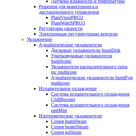
Датчики влажности и температуры
Решения для мониторинга и
дистанционного управления
PlantVisorPRO2
PlantWatchPRO3
Регуляторы скорости
Электронные регулирующие вентили
Увлажнение
Адиабатические увлажнители
Дисковые увлажнители humiDisk
Ультразвуковые увлажнители
humiSonic
Увлажнители распылительного типа
mc multizone
Адиабатические увлажнители humiFog
multizone
Испарительное охлаждение
Система испарительного охлаждения
ChillBooster
Система испарительного охлаждения
optiMist
Изотермические увлажнители
Серия humiSteam
Серия heaterSteam
Серия gaSteam