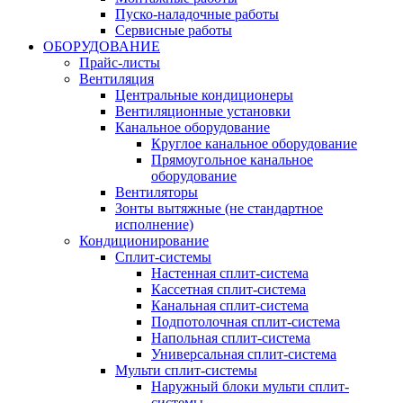
Пуско-наладочные работы
Сервисные работы
ОБОРУДОВАНИЕ
Прайс-листы
Вентиляция
Центральные кондиционеры
Вентиляционные установки
Канальное оборудование
Круглое канальное оборудование
Прямоугольное канальное
оборудование
Вентиляторы
Зонты вытяжные (не стандартное
исполнение)
Кондиционирование
Сплит-системы
Настенная сплит-система
Кассетная сплит-система
Канальная сплит-система
Подпотолочная сплит-система
Напольная сплит-система
Универсальная сплит-система
Мульти сплит-системы
Наружный блоки мульти сплит-
системы