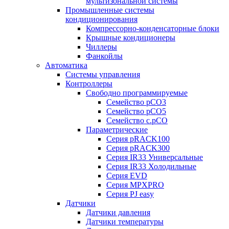
мультизональной системы
Промышленные системы
кондиционирования
Компрессорно-конденсаторные блоки
Крышные кондиционеры
Чиллеры
Фанкойлы
Автоматика
Системы управления
Контроллеры
Свободно программируемые
Семейство pCO3
Семейство pCO5
Семейство c.pCO
Параметрические
Серия pRACK100
Серия pRACK300
Серия IR33 Универсальные
Серия IR33 Холодильные
Серия EVD
Серия MPXPRO
Серия PJ easy
Датчики
Датчики давления
Датчики температуры