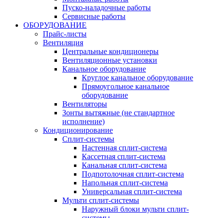
Пуско-наладочные работы
Сервисные работы
ОБОРУДОВАНИЕ
Прайс-листы
Вентиляция
Центральные кондиционеры
Вентиляционные установки
Канальное оборудование
Круглое канальное оборудование
Прямоугольное канальное
оборудование
Вентиляторы
Зонты вытяжные (не стандартное
исполнение)
Кондиционирование
Сплит-системы
Настенная сплит-система
Кассетная сплит-система
Канальная сплит-система
Подпотолочная сплит-система
Напольная сплит-система
Универсальная сплит-система
Мульти сплит-системы
Наружный блоки мульти сплит-
системы