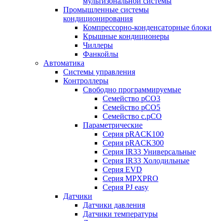
мультизональной системы
Промышленные системы
кондиционирования
Компрессорно-конденсаторные блоки
Крышные кондиционеры
Чиллеры
Фанкойлы
Автоматика
Системы управления
Контроллеры
Свободно программируемые
Семейство pCO3
Семейство pCO5
Семейство c.pCO
Параметрические
Серия pRACK100
Серия pRACK300
Серия IR33 Универсальные
Серия IR33 Холодильные
Серия EVD
Серия MPXPRO
Серия PJ easy
Датчики
Датчики давления
Датчики температуры