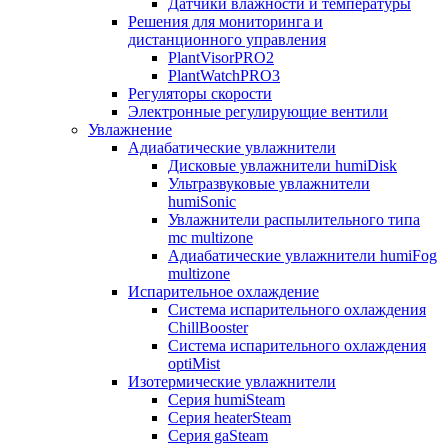
Датчики влажности и температуры
Решения для мониторинга и
дистанционного управления
PlantVisorPRO2
PlantWatchPRO3
Регуляторы скорости
Электронные регулирующие вентили
Увлажнение
Адиабатические увлажнители
Дисковые увлажнители humiDisk
Ультразвуковые увлажнители
humiSonic
Увлажнители распылительного типа
mc multizone
Адиабатические увлажнители humiFog
multizone
Испарительное охлаждение
Система испарительного охлаждения
ChillBooster
Система испарительного охлаждения
optiMist
Изотермические увлажнители
Серия humiSteam
Серия heaterSteam
Серия gaSteam