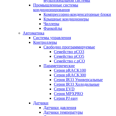
мультизональной системы
Промышленные системы
кондиционирования
Компрессорно-конденсаторные блоки
Крышные кондиционеры
Чиллеры
Фанкойлы
Автоматика
Системы управления
Контроллеры
Свободно программируемые
Семейство pCO3
Семейство pCO5
Семейство c.pCO
Параметрические
Серия pRACK100
Серия pRACK300
Серия IR33 Универсальные
Серия IR33 Холодильные
Серия EVD
Серия MPXPRO
Серия PJ easy
Датчики
Датчики давления
Датчики температуры