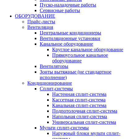
Пуско-наладочные работы
Сервисные работы
ОБОРУДОВАНИЕ
Прайс-листы
Вентиляция
Центральные кондиционеры
Вентиляционные установки
Канальное оборудование
Круглое канальное оборудование
Прямоугольное канальное
оборудование
Вентиляторы
Зонты вытяжные (не стандартное
исполнение)
Кондиционирование
Сплит-системы
Настенная сплит-система
Кассетная сплит-система
Канальная сплит-система
Подпотолочная сплит-система
Напольная сплит-система
Универсальная сплит-система
Мульти сплит-системы
Наружный блоки мульти сплит-
системы