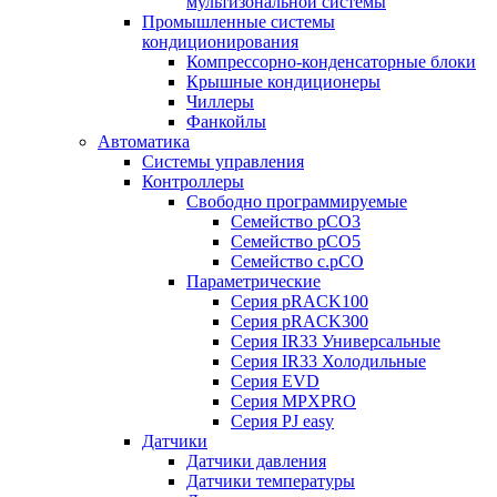
мультизональной системы
Промышленные системы
кондиционирования
Компрессорно-конденсаторные блоки
Крышные кондиционеры
Чиллеры
Фанкойлы
Автоматика
Системы управления
Контроллеры
Свободно программируемые
Семейство pCO3
Семейство pCO5
Семейство c.pCO
Параметрические
Серия pRACK100
Серия pRACK300
Серия IR33 Универсальные
Серия IR33 Холодильные
Серия EVD
Серия MPXPRO
Серия PJ easy
Датчики
Датчики давления
Датчики температуры