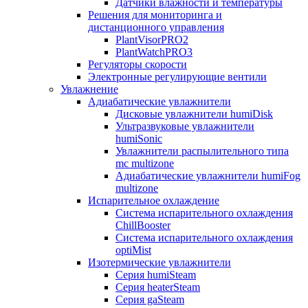
Датчики влажности и температуры
Решения для мониторинга и
дистанционного управления
PlantVisorPRO2
PlantWatchPRO3
Регуляторы скорости
Электронные регулирующие вентили
Увлажнение
Адиабатические увлажнители
Дисковые увлажнители humiDisk
Ультразвуковые увлажнители
humiSonic
Увлажнители распылительного типа
mc multizone
Адиабатические увлажнители humiFog
multizone
Испарительное охлаждение
Система испарительного охлаждения
ChillBooster
Система испарительного охлаждения
optiMist
Изотермические увлажнители
Серия humiSteam
Серия heaterSteam
Серия gaSteam