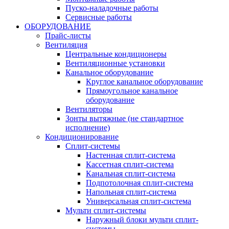
Пуско-наладочные работы
Сервисные работы
ОБОРУДОВАНИЕ
Прайс-листы
Вентиляция
Центральные кондиционеры
Вентиляционные установки
Канальное оборудование
Круглое канальное оборудование
Прямоугольное канальное
оборудование
Вентиляторы
Зонты вытяжные (не стандартное
исполнение)
Кондиционирование
Сплит-системы
Настенная сплит-система
Кассетная сплит-система
Канальная сплит-система
Подпотолочная сплит-система
Напольная сплит-система
Универсальная сплит-система
Мульти сплит-системы
Наружный блоки мульти сплит-
системы