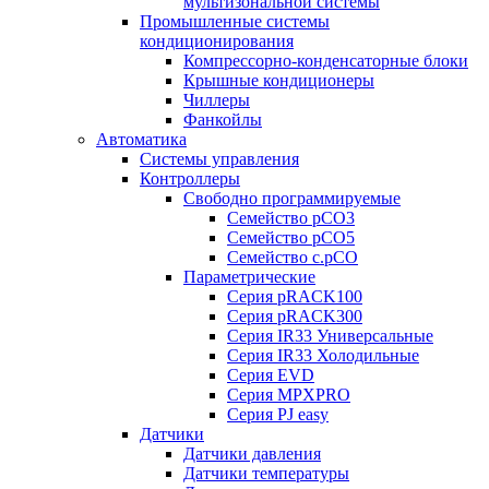
мультизональной системы
Промышленные системы
кондиционирования
Компрессорно-конденсаторные блоки
Крышные кондиционеры
Чиллеры
Фанкойлы
Автоматика
Системы управления
Контроллеры
Свободно программируемые
Семейство pCO3
Семейство pCO5
Семейство c.pCO
Параметрические
Серия pRACK100
Серия pRACK300
Серия IR33 Универсальные
Серия IR33 Холодильные
Серия EVD
Серия MPXPRO
Серия PJ easy
Датчики
Датчики давления
Датчики температуры