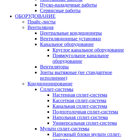
Пуско-наладочные работы
Сервисные работы
ОБОРУДОВАНИЕ
Прайс-листы
Вентиляция
Центральные кондиционеры
Вентиляционные установки
Канальное оборудование
Круглое канальное оборудование
Прямоугольное канальное
оборудование
Вентиляторы
Зонты вытяжные (не стандартное
исполнение)
Кондиционирование
Сплит-системы
Настенная сплит-система
Кассетная сплит-система
Канальная сплит-система
Подпотолочная сплит-система
Напольная сплит-система
Универсальная сплит-система
Мульти сплит-системы
Наружный блоки мульти сплит-
системы