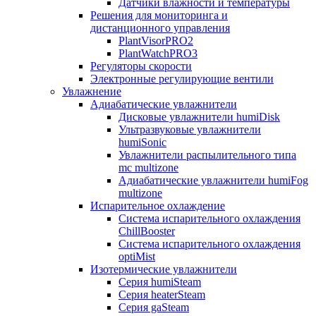
Датчики влажности и температуры
Решения для мониторинга и
дистанционного управления
PlantVisorPRO2
PlantWatchPRO3
Регуляторы скорости
Электронные регулирующие вентили
Увлажнение
Адиабатические увлажнители
Дисковые увлажнители humiDisk
Ультразвуковые увлажнители
humiSonic
Увлажнители распылительного типа
mc multizone
Адиабатические увлажнители humiFog
multizone
Испарительное охлаждение
Система испарительного охлаждения
ChillBooster
Система испарительного охлаждения
optiMist
Изотермические увлажнители
Серия humiSteam
Серия heaterSteam
Серия gaSteam