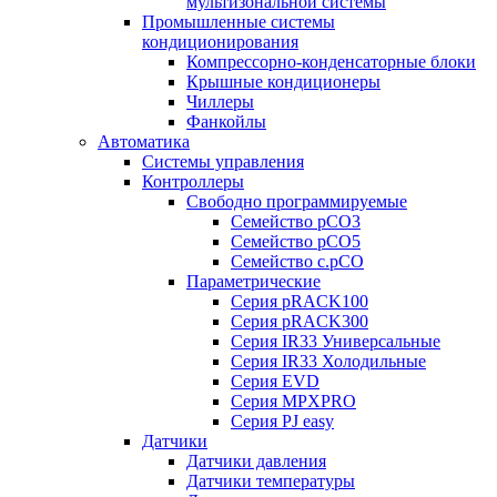
мультизональной системы
Промышленные системы
кондиционирования
Компрессорно-конденсаторные блоки
Крышные кондиционеры
Чиллеры
Фанкойлы
Автоматика
Системы управления
Контроллеры
Свободно программируемые
Семейство pCO3
Семейство pCO5
Семейство c.pCO
Параметрические
Серия pRACK100
Серия pRACK300
Серия IR33 Универсальные
Серия IR33 Холодильные
Серия EVD
Серия MPXPRO
Серия PJ easy
Датчики
Датчики давления
Датчики температуры