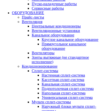
Пуско-наладочные работы
Сервисные работы
ОБОРУДОВАНИЕ
Прайс-листы
Вентиляция
Центральные кондиционеры
Вентиляционные установки
Канальное оборудование
Круглое канальное оборудование
Прямоугольное канальное
оборудование
Вентиляторы
Зонты вытяжные (не стандартное
исполнение)
Кондиционирование
Сплит-системы
Настенная сплит-система
Кассетная сплит-система
Канальная сплит-система
Подпотолочная сплит-система
Напольная сплит-система
Универсальная сплит-система
Мульти сплит-системы
Наружный блоки мульти сплит-
системы