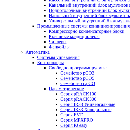
Канальный внутренний блок мультизон
Подпотолочный внутренний блок мульт
Напольный внутренний блок мультизон
Универсальный внутренний блок мульт
Промышленные системы кондиционирования
Компрессорно-конденсаторные блоки
Крышные кондиционеры
Чиллеры
Фанкойлы
Автоматика
Системы управления
Контроллеры
Свободно программируемые
Семейство pCO3
Семейство pCO5
Семейство c.pCO
Параметрические
Серия pRACK100
Серия pRACK300
Серия IR33 Универсальные
Серия IR33 Холодильные
Серия EVD
Серия MPXPRO
Серия PJ easy