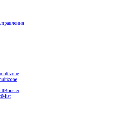
управления
multizone
ultizone
llBooster
iMist