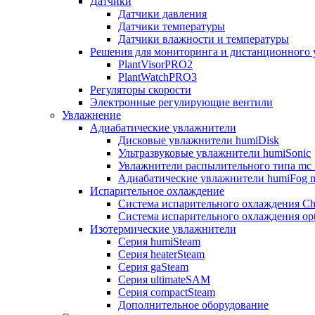
Датчики
Датчики давления
Датчики температуры
Датчики влажности и температуры
Решения для мониторинга и дистанционного 
PlantVisorPRO2
PlantWatchPRO3
Регуляторы скорости
Электронные регулирующие вентили
Увлажнение
Адиабатические увлажнители
Дисковые увлажнители humiDisk
Ультразвуковые увлажнители humiSonic
Увлажнители распылительного типа mc 
Адиабатические увлажнители humiFog m
Испарительное охлаждение
Система испарительного охлаждения Chi
Система испарительного охлаждения opt
Изотермические увлажнители
Серия humiSteam
Серия heaterSteam
Серия gaSteam
Серия ultimateSAM
Серия compactSteam
Дополнительное оборудование