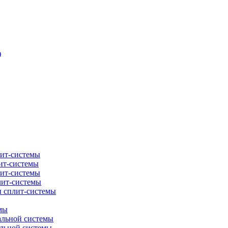
)
лит-системы
ит-системы
лит-системы
лит-системы
и сплит-системы
мы
альной системы
альной системы