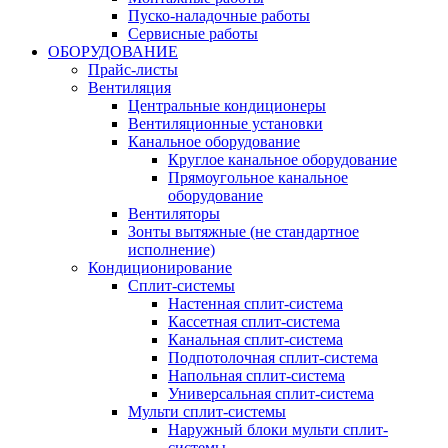
Пуско-наладочные работы
Сервисные работы
ОБОРУДОВАНИЕ
Прайс-листы
Вентиляция
Центральные кондиционеры
Вентиляционные установки
Канальное оборудование
Круглое канальное оборудование
Прямоугольное канальное
оборудование
Вентиляторы
Зонты вытяжные (не стандартное
исполнение)
Кондиционирование
Сплит-системы
Настенная сплит-система
Кассетная сплит-система
Канальная сплит-система
Подпотолочная сплит-система
Напольная сплит-система
Универсальная сплит-система
Мульти сплит-системы
Наружный блоки мульти сплит-
системы