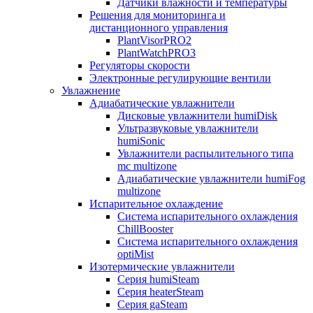
Датчики влажности и температуры
Решения для мониторинга и
дистанционного управления
PlantVisorPRO2
PlantWatchPRO3
Регуляторы скорости
Электронные регулирующие вентили
Увлажнение
Адиабатические увлажнители
Дисковые увлажнители humiDisk
Ультразвуковые увлажнители
humiSonic
Увлажнители распылительного типа
mc multizone
Адиабатические увлажнители humiFog
multizone
Испарительное охлаждение
Система испарительного охлаждения
ChillBooster
Система испарительного охлаждения
optiMist
Изотермические увлажнители
Серия humiSteam
Серия heaterSteam
Серия gaSteam