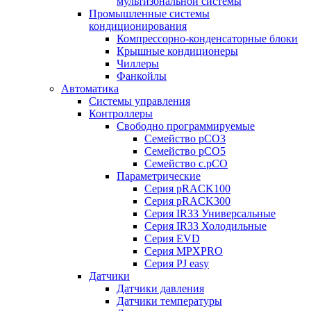
мультизональной системы
Промышленные системы
кондиционирования
Компрессорно-конденсаторные блоки
Крышные кондиционеры
Чиллеры
Фанкойлы
Автоматика
Системы управления
Контроллеры
Свободно программируемые
Семейство pCO3
Семейство pCO5
Семейство c.pCO
Параметрические
Серия pRACK100
Серия pRACK300
Серия IR33 Универсальные
Серия IR33 Холодильные
Серия EVD
Серия MPXPRO
Серия PJ easy
Датчики
Датчики давления
Датчики температуры