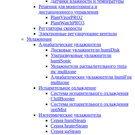
Датчики влажности и температуры
Решения для мониторинга и
дистанционного управления
PlantVisorPRO2
PlantWatchPRO3
Регуляторы скорости
Электронные регулирующие вентили
Увлажнение
Адиабатические увлажнители
Дисковые увлажнители humiDisk
Ультразвуковые увлажнители
humiSonic
Увлажнители распылительного типа
mc multizone
Адиабатические увлажнители humiFog
multizone
Испарительное охлаждение
Система испарительного охлаждения
ChillBooster
Система испарительного охлаждения
optiMist
Изотермические увлажнители
Серия humiSteam
Серия heaterSteam
Серия gaSteam