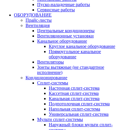
Пуско-наладочные работы
Сервисные работы
ОБОРУДОВАНИЕ
Прайс-листы
Вентиляция
Центральные кондиционеры
Вентиляционные установки
Канальное оборудование
Круглое канальное оборудование
Прямоугольное канальное
оборудование
Вентиляторы
Зонты вытяжные (не стандартное
исполнение)
Кондиционирование
Сплит-системы
Настенная сплит-система
Кассетная сплит-система
Канальная сплит-система
Подпотолочная сплит-система
Напольная сплит-система
Универсальная сплит-система
Мульти сплит-системы
Наружный блоки мульти сплит-
системы