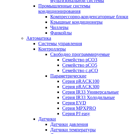
мультизональной системы
Промышленные системы
кондиционирования
Компрессорно-конденсаторные блоки
Крышные кондиционеры
Чиллеры
Фанкойлы
Автоматика
Системы управления
Контроллеры
Свободно программируемые
Семейство pCO3
Семейство pCO5
Семейство c.pCO
Параметрические
Серия pRACK100
Серия pRACK300
Серия IR33 Универсальные
Серия IR33 Холодильные
Серия EVD
Серия MPXPRO
Серия PJ easy
Датчики
Датчики давления
Датчики температуры