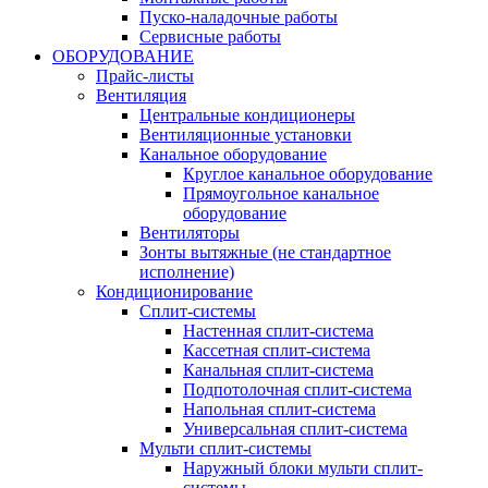
Пуско-наладочные работы
Сервисные работы
ОБОРУДОВАНИЕ
Прайс-листы
Вентиляция
Центральные кондиционеры
Вентиляционные установки
Канальное оборудование
Круглое канальное оборудование
Прямоугольное канальное
оборудование
Вентиляторы
Зонты вытяжные (не стандартное
исполнение)
Кондиционирование
Сплит-системы
Настенная сплит-система
Кассетная сплит-система
Канальная сплит-система
Подпотолочная сплит-система
Напольная сплит-система
Универсальная сплит-система
Мульти сплит-системы
Наружный блоки мульти сплит-
системы