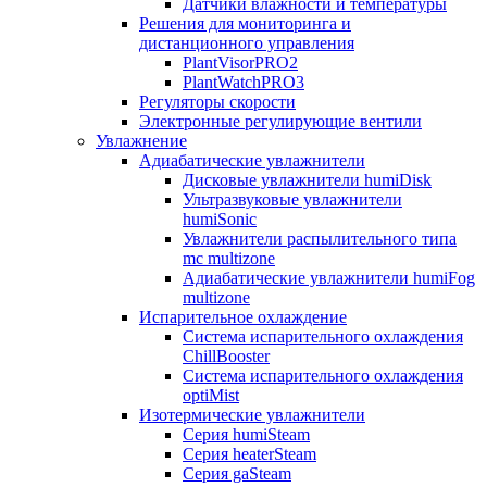
Датчики влажности и температуры
Решения для мониторинга и
дистанционного управления
PlantVisorPRO2
PlantWatchPRO3
Регуляторы скорости
Электронные регулирующие вентили
Увлажнение
Адиабатические увлажнители
Дисковые увлажнители humiDisk
Ультразвуковые увлажнители
humiSonic
Увлажнители распылительного типа
mc multizone
Адиабатические увлажнители humiFog
multizone
Испарительное охлаждение
Система испарительного охлаждения
ChillBooster
Система испарительного охлаждения
optiMist
Изотермические увлажнители
Серия humiSteam
Серия heaterSteam
Серия gaSteam