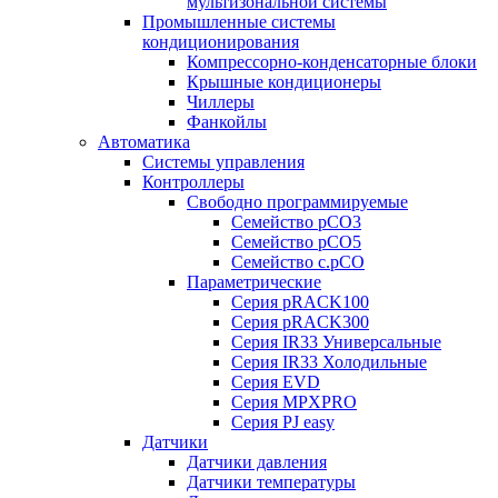
мультизональной системы
Промышленные системы
кондиционирования
Компрессорно-конденсаторные блоки
Крышные кондиционеры
Чиллеры
Фанкойлы
Автоматика
Системы управления
Контроллеры
Свободно программируемые
Семейство pCO3
Семейство pCO5
Семейство c.pCO
Параметрические
Серия pRACK100
Серия pRACK300
Серия IR33 Универсальные
Серия IR33 Холодильные
Серия EVD
Серия MPXPRO
Серия PJ easy
Датчики
Датчики давления
Датчики температуры