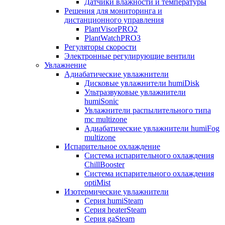
Датчики влажности и температуры
Решения для мониторинга и
дистанционного управления
PlantVisorPRO2
PlantWatchPRO3
Регуляторы скорости
Электронные регулирующие вентили
Увлажнение
Адиабатические увлажнители
Дисковые увлажнители humiDisk
Ультразвуковые увлажнители
humiSonic
Увлажнители распылительного типа
mc multizone
Адиабатические увлажнители humiFog
multizone
Испарительное охлаждение
Система испарительного охлаждения
ChillBooster
Система испарительного охлаждения
optiMist
Изотермические увлажнители
Серия humiSteam
Серия heaterSteam
Серия gaSteam