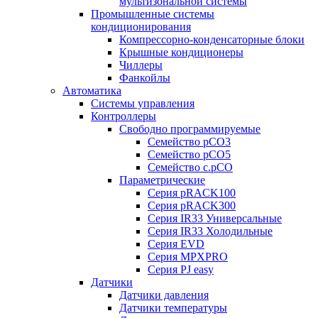
мультизональной системы
Промышленные системы
кондиционирования
Компрессорно-конденсаторные блоки
Крышные кондиционеры
Чиллеры
Фанкойлы
Автоматика
Системы управления
Контроллеры
Свободно программируемые
Семейство pCO3
Семейство pCO5
Семейство c.pCO
Параметрические
Серия pRACK100
Серия pRACK300
Серия IR33 Универсальные
Серия IR33 Холодильные
Серия EVD
Серия MPXPRO
Серия PJ easy
Датчики
Датчики давления
Датчики температуры