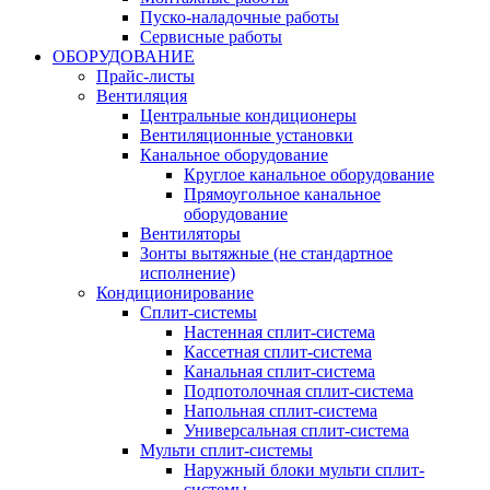
Пуско-наладочные работы
Сервисные работы
ОБОРУДОВАНИЕ
Прайс-листы
Вентиляция
Центральные кондиционеры
Вентиляционные установки
Канальное оборудование
Круглое канальное оборудование
Прямоугольное канальное
оборудование
Вентиляторы
Зонты вытяжные (не стандартное
исполнение)
Кондиционирование
Сплит-системы
Настенная сплит-система
Кассетная сплит-система
Канальная сплит-система
Подпотолочная сплит-система
Напольная сплит-система
Универсальная сплит-система
Мульти сплит-системы
Наружный блоки мульти сплит-
системы