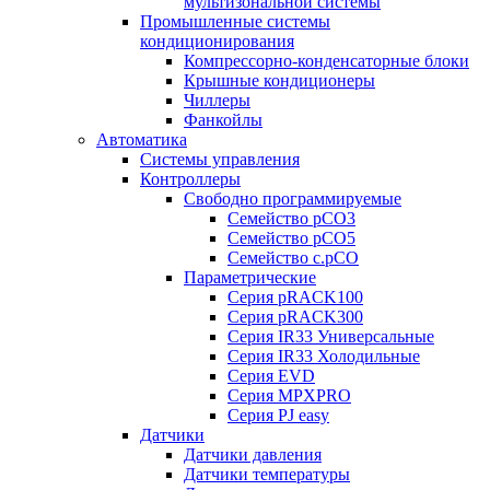
мультизональной системы
Промышленные системы
кондиционирования
Компрессорно-конденсаторные блоки
Крышные кондиционеры
Чиллеры
Фанкойлы
Автоматика
Системы управления
Контроллеры
Свободно программируемые
Семейство pCO3
Семейство pCO5
Семейство c.pCO
Параметрические
Серия pRACK100
Серия pRACK300
Серия IR33 Универсальные
Серия IR33 Холодильные
Серия EVD
Серия MPXPRO
Серия PJ easy
Датчики
Датчики давления
Датчики температуры