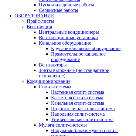
Пуско-наладочные работы
Сервисные работы
ОБОРУДОВАНИЕ
Прайс-листы
Вентиляция
Центральные кондиционеры
Вентиляционные установки
Канальное оборудование
Круглое канальное оборудование
Прямоугольное канальное
оборудование
Вентиляторы
Зонты вытяжные (не стандартное
исполнение)
Кондиционирование
Сплит-системы
Настенная сплит-система
Кассетная сплит-система
Канальная сплит-система
Подпотолочная сплит-система
Напольная сплит-система
Универсальная сплит-система
Мульти сплит-системы
Наружный блоки мульти сплит-
системы