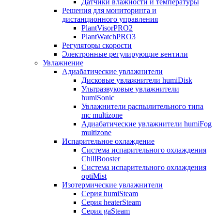
Датчики влажности и температуры
Решения для мониторинга и
дистанционного управления
PlantVisorPRO2
PlantWatchPRO3
Регуляторы скорости
Электронные регулирующие вентили
Увлажнение
Адиабатические увлажнители
Дисковые увлажнители humiDisk
Ультразвуковые увлажнители
humiSonic
Увлажнители распылительного типа
mc multizone
Адиабатические увлажнители humiFog
multizone
Испарительное охлаждение
Система испарительного охлаждения
ChillBooster
Система испарительного охлаждения
optiMist
Изотермические увлажнители
Серия humiSteam
Серия heaterSteam
Серия gaSteam