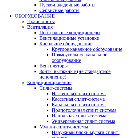
Пуско-наладочные работы
Сервисные работы
ОБОРУДОВАНИЕ
Прайс-листы
Вентиляция
Центральные кондиционеры
Вентиляционные установки
Канальное оборудование
Круглое канальное оборудование
Прямоугольное канальное
оборудование
Вентиляторы
Зонты вытяжные (не стандартное
исполнение)
Кондиционирование
Сплит-системы
Настенная сплит-система
Кассетная сплит-система
Канальная сплит-система
Подпотолочная сплит-система
Напольная сплит-система
Универсальная сплит-система
Мульти сплит-системы
Наружный блоки мульти сплит-
системы