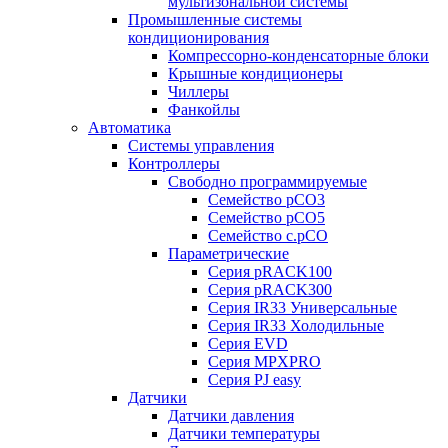
мультизональной системы
Промышленные системы
кондиционирования
Компрессорно-конденсаторные блоки
Крышные кондиционеры
Чиллеры
Фанкойлы
Автоматика
Системы управления
Контроллеры
Свободно программируемые
Семейство pCO3
Семейство pCO5
Семейство c.pCO
Параметрические
Серия pRACK100
Серия pRACK300
Серия IR33 Универсальные
Серия IR33 Холодильные
Серия EVD
Серия MPXPRO
Серия PJ easy
Датчики
Датчики давления
Датчики температуры