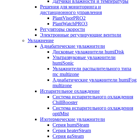
Датчики влажности и температуры
Решения для мониторинга и
дистанционного управления
PlantVisorPRO2
PlantWatchPRO3
Регуляторы скорости
Электронные регулирующие вентили
Увлажнение
Адиабатические увлажнители
Дисковые увлажнители humiDisk
Ультразвуковые увлажнители
humiSonic
Увлажнители распылительного типа
mc multizone
Адиабатические увлажнители humiFog
multizone
Испарительное охлаждение
Система испарительного охлаждения
ChillBooster
Система испарительного охлаждения
optiMist
Изотермические увлажнители
Серия humiSteam
Серия heaterSteam
Серия gaSteam