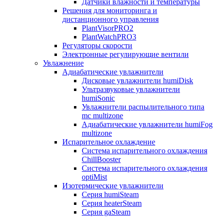
Датчики влажности и температуры
Решения для мониторинга и
дистанционного управления
PlantVisorPRO2
PlantWatchPRO3
Регуляторы скорости
Электронные регулирующие вентили
Увлажнение
Адиабатические увлажнители
Дисковые увлажнители humiDisk
Ультразвуковые увлажнители
humiSonic
Увлажнители распылительного типа
mc multizone
Адиабатические увлажнители humiFog
multizone
Испарительное охлаждение
Система испарительного охлаждения
ChillBooster
Система испарительного охлаждения
optiMist
Изотермические увлажнители
Серия humiSteam
Серия heaterSteam
Серия gaSteam