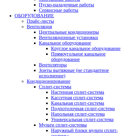
Пуско-наладочные работы
Сервисные работы
ОБОРУДОВАНИЕ
Прайс-листы
Вентиляция
Центральные кондиционеры
Вентиляционные установки
Канальное оборудование
Круглое канальное оборудование
Прямоугольное канальное
оборудование
Вентиляторы
Зонты вытяжные (не стандартное
исполнение)
Кондиционирование
Сплит-системы
Настенная сплит-система
Кассетная сплит-система
Канальная сплит-система
Подпотолочная сплит-система
Напольная сплит-система
Универсальная сплит-система
Мульти сплит-системы
Наружный блоки мульти сплит-
системы