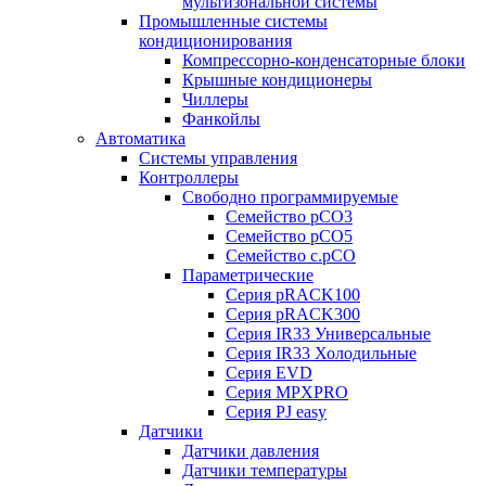
мультизональной системы
Промышленные системы
кондиционирования
Компрессорно-конденсаторные блоки
Крышные кондиционеры
Чиллеры
Фанкойлы
Автоматика
Системы управления
Контроллеры
Свободно программируемые
Семейство pCO3
Семейство pCO5
Семейство c.pCO
Параметрические
Серия pRACK100
Серия pRACK300
Серия IR33 Универсальные
Серия IR33 Холодильные
Серия EVD
Серия MPXPRO
Серия PJ easy
Датчики
Датчики давления
Датчики температуры