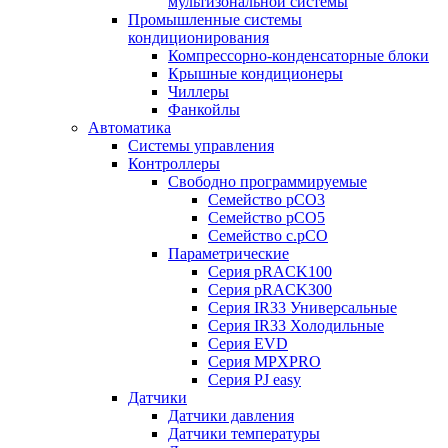
мультизональной системы
Промышленные системы
кондиционирования
Компрессорно-конденсаторные блоки
Крышные кондиционеры
Чиллеры
Фанкойлы
Автоматика
Системы управления
Контроллеры
Свободно программируемые
Семейство pCO3
Семейство pCO5
Семейство c.pCO
Параметрические
Серия pRACK100
Серия pRACK300
Серия IR33 Универсальные
Серия IR33 Холодильные
Серия EVD
Серия MPXPRO
Серия PJ easy
Датчики
Датчики давления
Датчики температуры