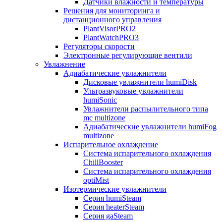
Датчики влажности и температуры
Решения для мониторинга и
дистанционного управления
PlantVisorPRO2
PlantWatchPRO3
Регуляторы скорости
Электронные регулирующие вентили
Увлажнение
Адиабатические увлажнители
Дисковые увлажнители humiDisk
Ультразвуковые увлажнители
humiSonic
Увлажнители распылительного типа
mc multizone
Адиабатические увлажнители humiFog
multizone
Испарительное охлаждение
Система испарительного охлаждения
ChillBooster
Система испарительного охлаждения
optiMist
Изотермические увлажнители
Серия humiSteam
Серия heaterSteam
Серия gaSteam