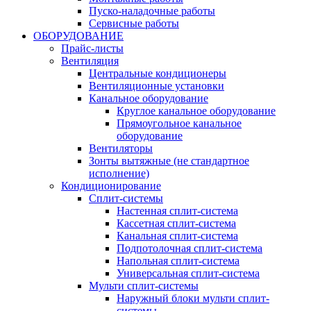
Пуско-наладочные работы
Сервисные работы
ОБОРУДОВАНИЕ
Прайс-листы
Вентиляция
Центральные кондиционеры
Вентиляционные установки
Канальное оборудование
Круглое канальное оборудование
Прямоугольное канальное
оборудование
Вентиляторы
Зонты вытяжные (не стандартное
исполнение)
Кондиционирование
Сплит-системы
Настенная сплит-система
Кассетная сплит-система
Канальная сплит-система
Подпотолочная сплит-система
Напольная сплит-система
Универсальная сплит-система
Мульти сплит-системы
Наружный блоки мульти сплит-
системы