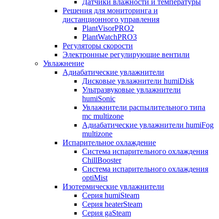
Датчики влажности и температуры
Решения для мониторинга и
дистанционного управления
PlantVisorPRO2
PlantWatchPRO3
Регуляторы скорости
Электронные регулирующие вентили
Увлажнение
Адиабатические увлажнители
Дисковые увлажнители humiDisk
Ультразвуковые увлажнители
humiSonic
Увлажнители распылительного типа
mc multizone
Адиабатические увлажнители humiFog
multizone
Испарительное охлаждение
Система испарительного охлаждения
ChillBooster
Система испарительного охлаждения
optiMist
Изотермические увлажнители
Серия humiSteam
Серия heaterSteam
Серия gaSteam