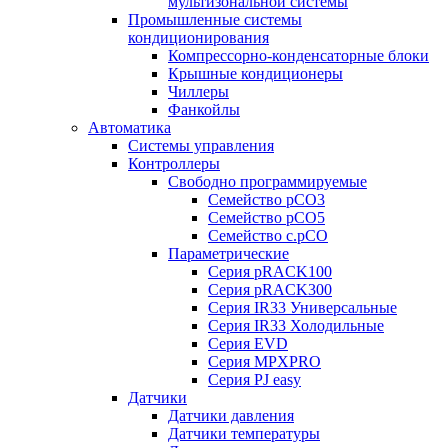
мультизональной системы
Промышленные системы
кондиционирования
Компрессорно-конденсаторные блоки
Крышные кондиционеры
Чиллеры
Фанкойлы
Автоматика
Системы управления
Контроллеры
Свободно программируемые
Семейство pCO3
Семейство pCO5
Семейство c.pCO
Параметрические
Серия pRACK100
Серия pRACK300
Серия IR33 Универсальные
Серия IR33 Холодильные
Серия EVD
Серия MPXPRO
Серия PJ easy
Датчики
Датчики давления
Датчики температуры