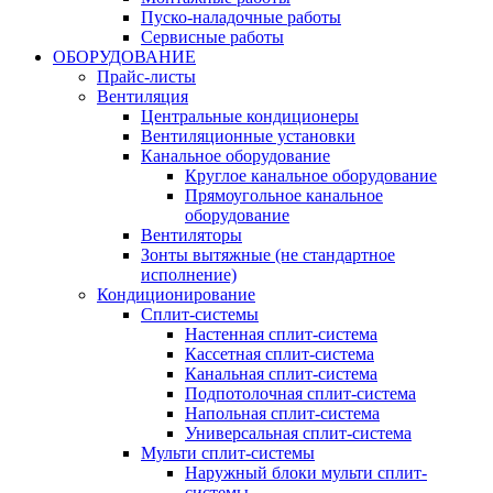
Пуско-наладочные работы
Сервисные работы
ОБОРУДОВАНИЕ
Прайс-листы
Вентиляция
Центральные кондиционеры
Вентиляционные установки
Канальное оборудование
Круглое канальное оборудование
Прямоугольное канальное
оборудование
Вентиляторы
Зонты вытяжные (не стандартное
исполнение)
Кондиционирование
Сплит-системы
Настенная сплит-система
Кассетная сплит-система
Канальная сплит-система
Подпотолочная сплит-система
Напольная сплит-система
Универсальная сплит-система
Мульти сплит-системы
Наружный блоки мульти сплит-
системы