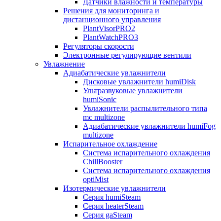
Датчики влажности и температуры
Решения для мониторинга и
дистанционного управления
PlantVisorPRO2
PlantWatchPRO3
Регуляторы скорости
Электронные регулирующие вентили
Увлажнение
Адиабатические увлажнители
Дисковые увлажнители humiDisk
Ультразвуковые увлажнители
humiSonic
Увлажнители распылительного типа
mc multizone
Адиабатические увлажнители humiFog
multizone
Испарительное охлаждение
Система испарительного охлаждения
ChillBooster
Система испарительного охлаждения
optiMist
Изотермические увлажнители
Серия humiSteam
Серия heaterSteam
Серия gaSteam