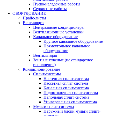
Пуско-наладочные работы
Сервисные работы
ОБОРУДОВАНИЕ
Прайс-листы
Вентиляция
Центральные кондиционеры
Вентиляционные установки
Канальное оборудование
Круглое канальное оборудование
Прямоугольное канальное
оборудование
Вентиляторы
Зонты вытяжные (не стандартное
исполнение)
Кондиционирование
Сплит-системы
Настенная сплит-система
Кассетная сплит-система
Канальная сплит-система
Подпотолочная сплит-система
Напольная сплит-система
Универсальная сплит-система
Мульти сплит-системы
Наружный блоки мульти сплит-
системы