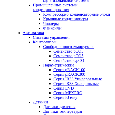
мультизональной системы
Промышленные системы
кондиционирования
Компрессорно-конденсаторные блоки
Крышные кондиционеры
Чиллеры
Фанкойлы
Автоматика
Системы управления
Контроллеры
Свободно программируемые
Семейство pCO3
Семейство pCO5
Семейство c.pCO
Параметрические
Серия pRACK100
Серия pRACK300
Серия IR33 Универсальные
Серия IR33 Холодильные
Серия EVD
Серия MPXPRO
Серия PJ easy
Датчики
Датчики давления
Датчики температуры