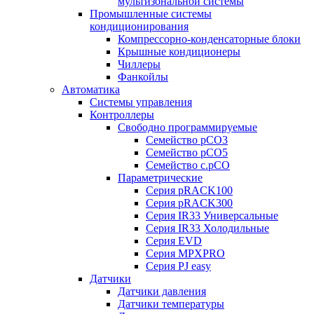
мультизональной системы
Промышленные системы
кондиционирования
Компрессорно-конденсаторные блоки
Крышные кондиционеры
Чиллеры
Фанкойлы
Автоматика
Системы управления
Контроллеры
Свободно программируемые
Семейство pCO3
Семейство pCO5
Семейство c.pCO
Параметрические
Серия pRACK100
Серия pRACK300
Серия IR33 Универсальные
Серия IR33 Холодильные
Серия EVD
Серия MPXPRO
Серия PJ easy
Датчики
Датчики давления
Датчики температуры