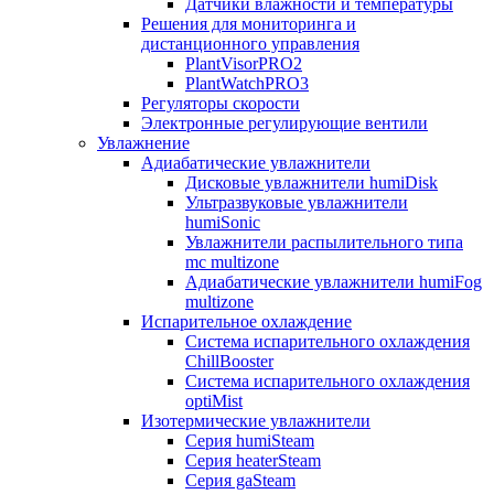
Датчики влажности и температуры
Решения для мониторинга и
дистанционного управления
PlantVisorPRO2
PlantWatchPRO3
Регуляторы скорости
Электронные регулирующие вентили
Увлажнение
Адиабатические увлажнители
Дисковые увлажнители humiDisk
Ультразвуковые увлажнители
humiSonic
Увлажнители распылительного типа
mc multizone
Адиабатические увлажнители humiFog
multizone
Испарительное охлаждение
Система испарительного охлаждения
ChillBooster
Система испарительного охлаждения
optiMist
Изотермические увлажнители
Серия humiSteam
Серия heaterSteam
Серия gaSteam