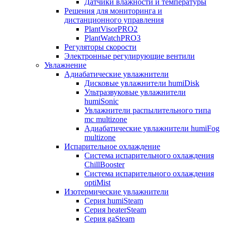
Датчики влажности и температуры
Решения для мониторинга и
дистанционного управления
PlantVisorPRO2
PlantWatchPRO3
Регуляторы скорости
Электронные регулирующие вентили
Увлажнение
Адиабатические увлажнители
Дисковые увлажнители humiDisk
Ультразвуковые увлажнители
humiSonic
Увлажнители распылительного типа
mc multizone
Адиабатические увлажнители humiFog
multizone
Испарительное охлаждение
Система испарительного охлаждения
ChillBooster
Система испарительного охлаждения
optiMist
Изотермические увлажнители
Серия humiSteam
Серия heaterSteam
Серия gaSteam