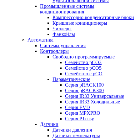
мультизональной системы
Промышленные системы
кондиционирования
Компрессорно-конденсаторные блоки
Крышные кондиционеры
Чиллеры
Фанкойлы
Автоматика
Системы управления
Контроллеры
Свободно программируемые
Семейство pCO3
Семейство pCO5
Семейство c.pCO
Параметрические
Серия pRACK100
Серия pRACK300
Серия IR33 Универсальные
Серия IR33 Холодильные
Серия EVD
Серия MPXPRO
Серия PJ easy
Датчики
Датчики давления
Датчики температуры