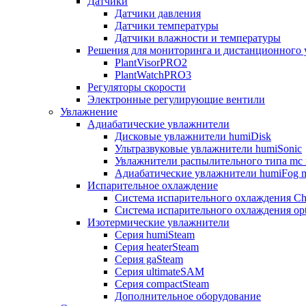
Датчики
Датчики давления
Датчики температуры
Датчики влажности и температуры
Решения для мониторинга и дистанционного 
PlantVisorPRO2
PlantWatchPRO3
Регуляторы скорости
Электронные регулирующие вентили
Увлажнение
Адиабатические увлажнители
Дисковые увлажнители humiDisk
Ультразвуковые увлажнители humiSonic
Увлажнители распылительного типа mc 
Адиабатические увлажнители humiFog m
Испарительное охлаждение
Система испарительного охлаждения Chi
Система испарительного охлаждения opt
Изотермические увлажнители
Серия humiSteam
Серия heaterSteam
Серия gaSteam
Серия ultimateSAM
Серия compactSteam
Дополнительное оборудование