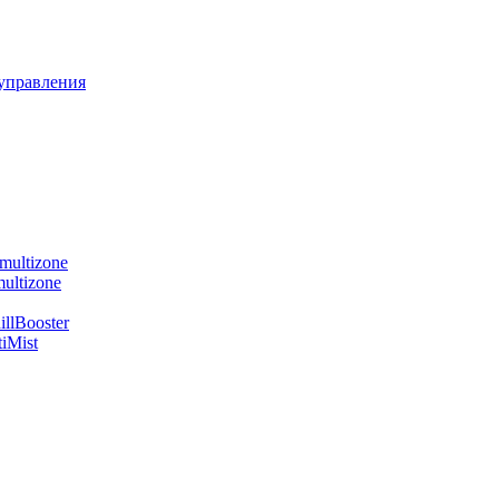
управления
multizone
ultizone
llBooster
iMist