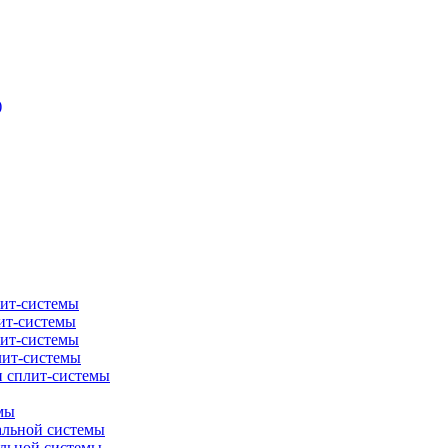
)
лит-системы
ит-системы
лит-системы
лит-системы
и сплит-системы
мы
альной системы
альной системы