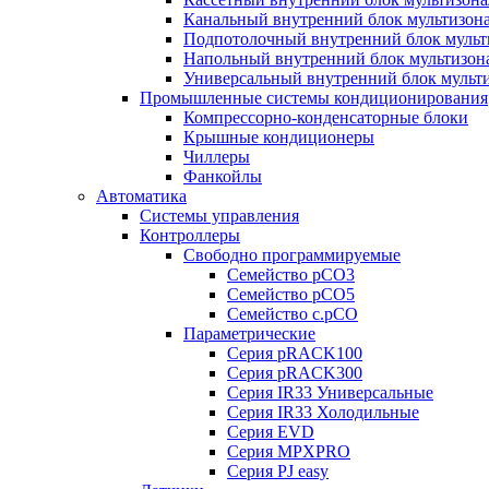
Канальный внутренний блок мультизон
Подпотолочный внутренний блок мульт
Напольный внутренний блок мультизон
Универсальный внутренний блок мульт
Промышленные системы кондиционирования
Компрессорно-конденсаторные блоки
Крышные кондиционеры
Чиллеры
Фанкойлы
Автоматика
Системы управления
Контроллеры
Свободно программируемые
Семейство pCO3
Семейство pCO5
Семейство c.pCO
Параметрические
Серия pRACK100
Серия pRACK300
Серия IR33 Универсальные
Серия IR33 Холодильные
Серия EVD
Серия MPXPRO
Серия PJ easy