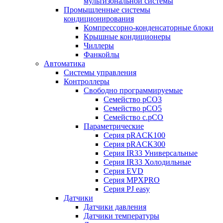
мультизональной системы
Промышленные системы
кондиционирования
Компрессорно-конденсаторные блоки
Крышные кондиционеры
Чиллеры
Фанкойлы
Автоматика
Системы управления
Контроллеры
Свободно программируемые
Семейство pCO3
Семейство pCO5
Семейство c.pCO
Параметрические
Серия pRACK100
Серия pRACK300
Серия IR33 Универсальные
Серия IR33 Холодильные
Серия EVD
Серия MPXPRO
Серия PJ easy
Датчики
Датчики давления
Датчики температуры