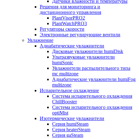
Датчики влажности и температуры
Решения для мониторинга и
дистанционного управления
PlantVisorPRO2
PlantWatchPRO3
Регуляторы скорости
Электронные регулирующие вентили
Увлажнение
Адиабатические увлажнители
Дисковые увлажнители humiDisk
Ультразвуковые увлажнители
humiSonic
Увлажнители распылительного типа
mc multizone
Адиабатические увлажнители humiFog
multizone
Испарительное охлаждение
Система испарительного охлаждения
ChillBooster
Система испарительного охлаждения
optiMist
Изотермические увлажнители
Серия humiSteam
Серия heaterSteam
Серия gaSteam