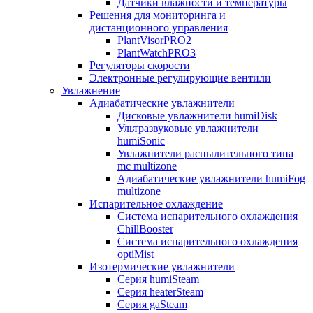
Датчики влажности и температуры
Решения для мониторинга и
дистанционного управления
PlantVisorPRO2
PlantWatchPRO3
Регуляторы скорости
Электронные регулирующие вентили
Увлажнение
Адиабатические увлажнители
Дисковые увлажнители humiDisk
Ультразвуковые увлажнители
humiSonic
Увлажнители распылительного типа
mc multizone
Адиабатические увлажнители humiFog
multizone
Испарительное охлаждение
Система испарительного охлаждения
ChillBooster
Система испарительного охлаждения
optiMist
Изотермические увлажнители
Серия humiSteam
Серия heaterSteam
Серия gaSteam