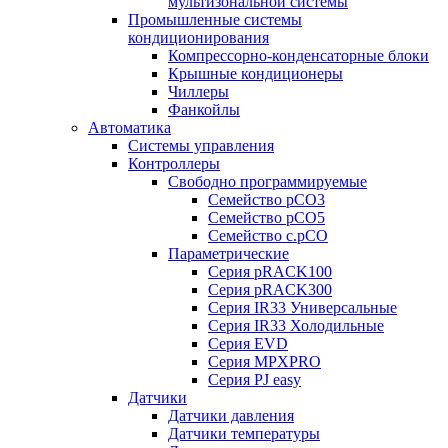
мультизональной системы
Промышленные системы
кондиционирования
Компрессорно-конденсаторные блоки
Крышные кондиционеры
Чиллеры
Фанкойлы
Автоматика
Системы управления
Контроллеры
Свободно программируемые
Семейство pCO3
Семейство pCO5
Семейство c.pCO
Параметрические
Серия pRACK100
Серия pRACK300
Серия IR33 Универсальные
Серия IR33 Холодильные
Серия EVD
Серия MPXPRO
Серия PJ easy
Датчики
Датчики давления
Датчики температуры