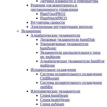
Датчики влажности и температуры
Решения для мониторинга и
дистанционного управления
PlantVisorPRO2
PlantWatchPRO3
Регуляторы скорости
Электронные регулирующие вентили
Увлажнение
Адиабатические увлажнители
Дисковые увлажнители humiDisk
Ультразвуковые увлажнители
humiSonic
Увлажнители распылительного типа
mc multizone
Адиабатические увлажнители humiFog
multizone
Испарительное охлаждение
Система испарительного охлаждения
ChillBooster
Система испарительного охлаждения
optiMist
Изотермические увлажнители
Серия humiSteam
Серия heaterSteam
Серия gaSteam