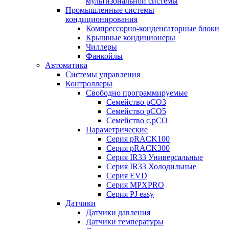
мультизональной системы
Промышленные системы
кондиционирования
Компрессорно-конденсаторные блоки
Крышные кондиционеры
Чиллеры
Фанкойлы
Автоматика
Системы управления
Контроллеры
Свободно программируемые
Семейство pCO3
Семейство pCO5
Семейство c.pCO
Параметрические
Серия pRACK100
Серия pRACK300
Серия IR33 Универсальные
Серия IR33 Холодильные
Серия EVD
Серия MPXPRO
Серия PJ easy
Датчики
Датчики давления
Датчики температуры