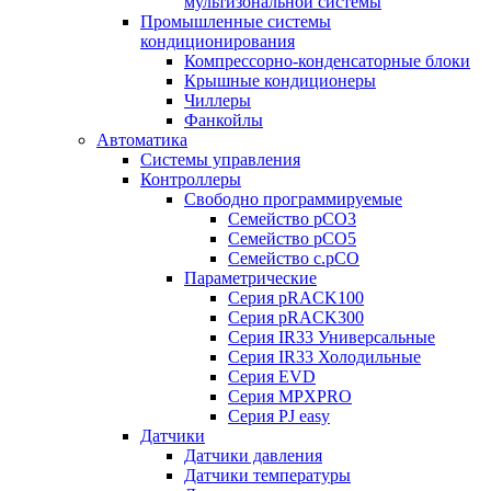
мультизональной системы
Промышленные системы
кондиционирования
Компрессорно-конденсаторные блоки
Крышные кондиционеры
Чиллеры
Фанкойлы
Автоматика
Системы управления
Контроллеры
Свободно программируемые
Семейство pCO3
Семейство pCO5
Семейство c.pCO
Параметрические
Серия pRACK100
Серия pRACK300
Серия IR33 Универсальные
Серия IR33 Холодильные
Серия EVD
Серия MPXPRO
Серия PJ easy
Датчики
Датчики давления
Датчики температуры