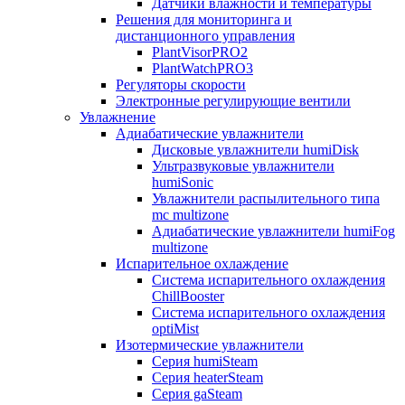
Датчики влажности и температуры
Решения для мониторинга и
дистанционного управления
PlantVisorPRO2
PlantWatchPRO3
Регуляторы скорости
Электронные регулирующие вентили
Увлажнение
Адиабатические увлажнители
Дисковые увлажнители humiDisk
Ультразвуковые увлажнители
humiSonic
Увлажнители распылительного типа
mc multizone
Адиабатические увлажнители humiFog
multizone
Испарительное охлаждение
Система испарительного охлаждения
ChillBooster
Система испарительного охлаждения
optiMist
Изотермические увлажнители
Серия humiSteam
Серия heaterSteam
Серия gaSteam