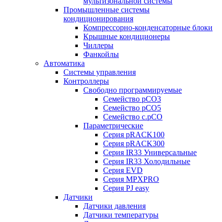
мультизональной системы
Промышленные системы
кондиционирования
Компрессорно-конденсаторные блоки
Крышные кондиционеры
Чиллеры
Фанкойлы
Автоматика
Системы управления
Контроллеры
Свободно программируемые
Семейство pCO3
Семейство pCO5
Семейство c.pCO
Параметрические
Серия pRACK100
Серия pRACK300
Серия IR33 Универсальные
Серия IR33 Холодильные
Серия EVD
Серия MPXPRO
Серия PJ easy
Датчики
Датчики давления
Датчики температуры