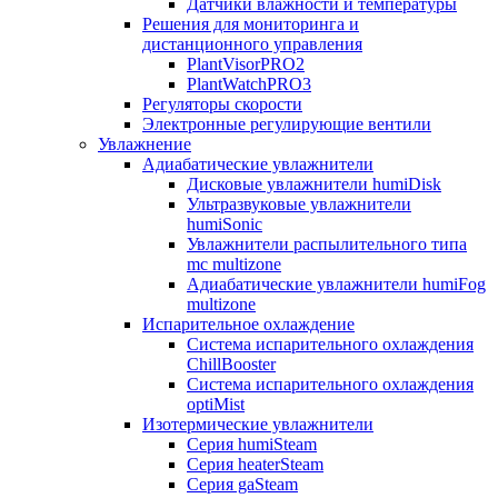
Датчики влажности и температуры
Решения для мониторинга и
дистанционного управления
PlantVisorPRO2
PlantWatchPRO3
Регуляторы скорости
Электронные регулирующие вентили
Увлажнение
Адиабатические увлажнители
Дисковые увлажнители humiDisk
Ультразвуковые увлажнители
humiSonic
Увлажнители распылительного типа
mc multizone
Адиабатические увлажнители humiFog
multizone
Испарительное охлаждение
Система испарительного охлаждения
ChillBooster
Система испарительного охлаждения
optiMist
Изотермические увлажнители
Серия humiSteam
Серия heaterSteam
Серия gaSteam