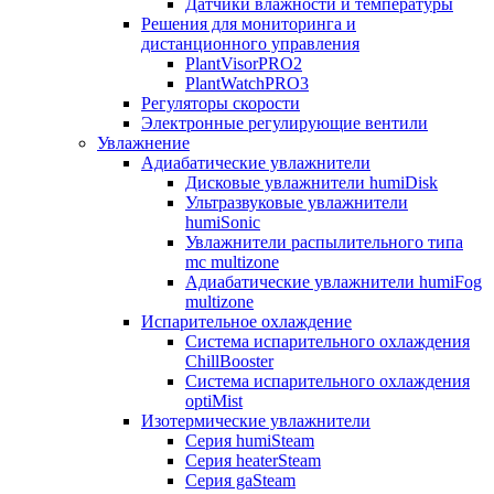
Датчики влажности и температуры
Решения для мониторинга и
дистанционного управления
PlantVisorPRO2
PlantWatchPRO3
Регуляторы скорости
Электронные регулирующие вентили
Увлажнение
Адиабатические увлажнители
Дисковые увлажнители humiDisk
Ультразвуковые увлажнители
humiSonic
Увлажнители распылительного типа
mc multizone
Адиабатические увлажнители humiFog
multizone
Испарительное охлаждение
Система испарительного охлаждения
ChillBooster
Система испарительного охлаждения
optiMist
Изотермические увлажнители
Серия humiSteam
Серия heaterSteam
Серия gaSteam