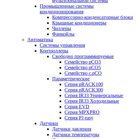
мультизональной системы
Промышленные системы
кондиционирования
Компрессорно-конденсаторные блоки
Крышные кондиционеры
Чиллеры
Фанкойлы
Автоматика
Системы управления
Контроллеры
Свободно программируемые
Семейство pCO3
Семейство pCO5
Семейство c.pCO
Параметрические
Серия pRACK100
Серия pRACK300
Серия IR33 Универсальные
Серия IR33 Холодильные
Серия EVD
Серия MPXPRO
Серия PJ easy
Датчики
Датчики давления
Датчики температуры