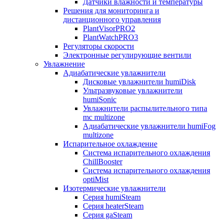
Датчики влажности и температуры
Решения для мониторинга и
дистанционного управления
PlantVisorPRO2
PlantWatchPRO3
Регуляторы скорости
Электронные регулирующие вентили
Увлажнение
Адиабатические увлажнители
Дисковые увлажнители humiDisk
Ультразвуковые увлажнители
humiSonic
Увлажнители распылительного типа
mc multizone
Адиабатические увлажнители humiFog
multizone
Испарительное охлаждение
Система испарительного охлаждения
ChillBooster
Система испарительного охлаждения
optiMist
Изотермические увлажнители
Серия humiSteam
Серия heaterSteam
Серия gaSteam