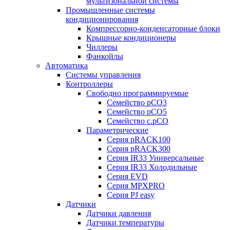
мультизональной системы
Промышленные системы
кондиционирования
Компрессорно-конденсаторные блоки
Крышные кондиционеры
Чиллеры
Фанкойлы
Автоматика
Системы управления
Контроллеры
Свободно программируемые
Семейство pCO3
Семейство pCO5
Семейство c.pCO
Параметрические
Серия pRACK100
Серия pRACK300
Серия IR33 Универсальные
Серия IR33 Холодильные
Серия EVD
Серия MPXPRO
Серия PJ easy
Датчики
Датчики давления
Датчики температуры