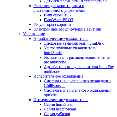
Датчики влажности и температуры
Решения для мониторинга и
дистанционного управления
PlantVisorPRO2
PlantWatchPRO3
Регуляторы скорости
Электронные регулирующие вентили
Увлажнение
Адиабатические увлажнители
Дисковые увлажнители humiDisk
Ультразвуковые увлажнители
humiSonic
Увлажнители распылительного типа
mc multizone
Адиабатические увлажнители humiFog
multizone
Испарительное охлаждение
Система испарительного охлаждения
ChillBooster
Система испарительного охлаждения
optiMist
Изотермические увлажнители
Серия humiSteam
Серия heaterSteam
Серия gaSteam