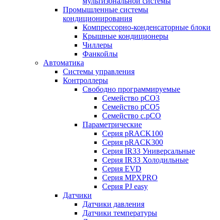
мультизональной системы
Промышленные системы
кондиционирования
Компрессорно-конденсаторные блоки
Крышные кондиционеры
Чиллеры
Фанкойлы
Автоматика
Системы управления
Контроллеры
Свободно программируемые
Семейство pCO3
Семейство pCO5
Семейство c.pCO
Параметрические
Серия pRACK100
Серия pRACK300
Серия IR33 Универсальные
Серия IR33 Холодильные
Серия EVD
Серия MPXPRO
Серия PJ easy
Датчики
Датчики давления
Датчики температуры