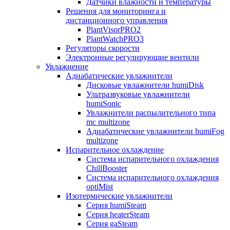
Датчики влажности и температуры
Решения для мониторинга и
дистанционного управления
PlantVisorPRO2
PlantWatchPRO3
Регуляторы скорости
Электронные регулирующие вентили
Увлажнение
Адиабатические увлажнители
Дисковые увлажнители humiDisk
Ультразвуковые увлажнители
humiSonic
Увлажнители распылительного типа
mc multizone
Адиабатические увлажнители humiFog
multizone
Испарительное охлаждение
Система испарительного охлаждения
ChillBooster
Система испарительного охлаждения
optiMist
Изотермические увлажнители
Серия humiSteam
Серия heaterSteam
Серия gaSteam