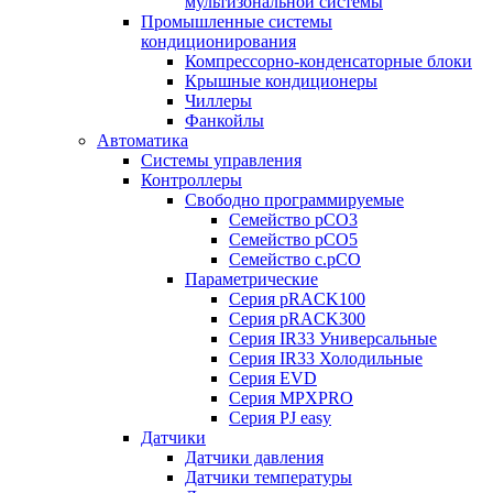
мультизональной системы
Промышленные системы
кондиционирования
Компрессорно-конденсаторные блоки
Крышные кондиционеры
Чиллеры
Фанкойлы
Автоматика
Системы управления
Контроллеры
Свободно программируемые
Семейство pCO3
Семейство pCO5
Семейство c.pCO
Параметрические
Серия pRACK100
Серия pRACK300
Серия IR33 Универсальные
Серия IR33 Холодильные
Серия EVD
Серия MPXPRO
Серия PJ easy
Датчики
Датчики давления
Датчики температуры