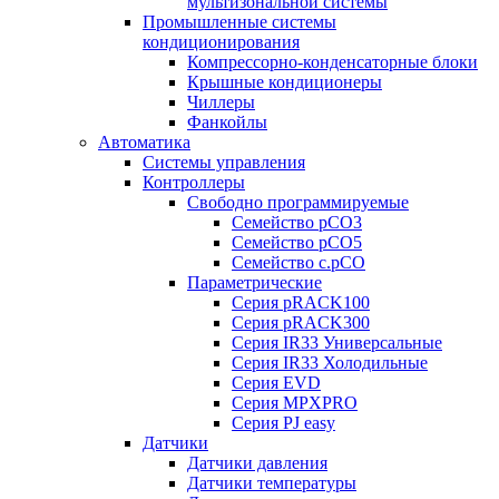
мультизональной системы
Промышленные системы
кондиционирования
Компрессорно-конденсаторные блоки
Крышные кондиционеры
Чиллеры
Фанкойлы
Автоматика
Системы управления
Контроллеры
Свободно программируемые
Семейство pCO3
Семейство pCO5
Семейство c.pCO
Параметрические
Серия pRACK100
Серия pRACK300
Серия IR33 Универсальные
Серия IR33 Холодильные
Серия EVD
Серия MPXPRO
Серия PJ easy
Датчики
Датчики давления
Датчики температуры