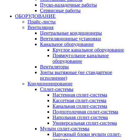
Пуско-наладочные работы
Сервисные работы
ОБОРУДОВАНИЕ
Прайс-листы
Вентиляция
Центральные кондиционеры
Вентиляционные установки
Канальное оборудование
Круглое канальное оборудование
Прямоугольное канальное
оборудование
Вентиляторы
Зонты вытяжные (не стандартное
исполнение)
Кондиционирование
Сплит-системы
Настенная сплит-система
Кассетная сплит-система
Канальная сплит-система
Подпотолочная сплит-система
Напольная сплит-система
Универсальная сплит-система
Мульти сплит-системы
Наружный блоки мульти сплит-
системы