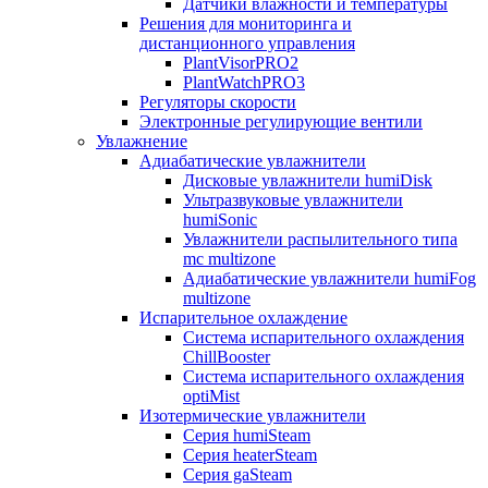
Датчики влажности и температуры
Решения для мониторинга и
дистанционного управления
PlantVisorPRO2
PlantWatchPRO3
Регуляторы скорости
Электронные регулирующие вентили
Увлажнение
Адиабатические увлажнители
Дисковые увлажнители humiDisk
Ультразвуковые увлажнители
humiSonic
Увлажнители распылительного типа
mc multizone
Адиабатические увлажнители humiFog
multizone
Испарительное охлаждение
Система испарительного охлаждения
ChillBooster
Система испарительного охлаждения
optiMist
Изотермические увлажнители
Серия humiSteam
Серия heaterSteam
Серия gaSteam