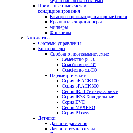
мультизональной системы
Промышленные системы
кондиционирования
Компрессорно-конденсаторные блоки
Крышные кондиционеры
Чиллеры
Фанкойлы
Автоматика
Системы управления
Контроллеры
Свободно программируемые
Семейство pCO3
Семейство pCO5
Семейство c.pCO
Параметрические
Серия pRACK100
Серия pRACK300
Серия IR33 Универсальные
Серия IR33 Холодильные
Серия EVD
Серия MPXPRO
Серия PJ easy
Датчики
Датчики давления
Датчики температуры