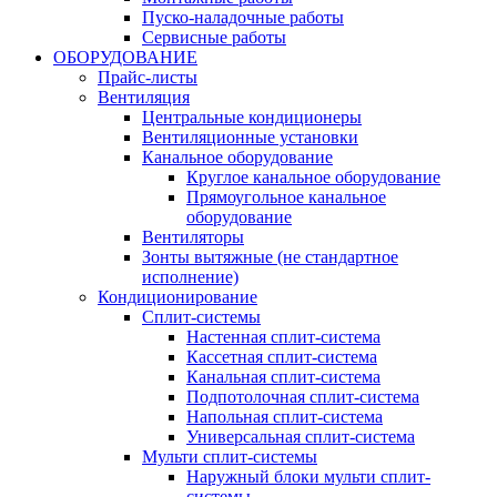
Пуско-наладочные работы
Сервисные работы
ОБОРУДОВАНИЕ
Прайс-листы
Вентиляция
Центральные кондиционеры
Вентиляционные установки
Канальное оборудование
Круглое канальное оборудование
Прямоугольное канальное
оборудование
Вентиляторы
Зонты вытяжные (не стандартное
исполнение)
Кондиционирование
Сплит-системы
Настенная сплит-система
Кассетная сплит-система
Канальная сплит-система
Подпотолочная сплит-система
Напольная сплит-система
Универсальная сплит-система
Мульти сплит-системы
Наружный блоки мульти сплит-
системы