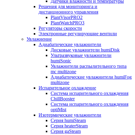
Датчики влажности и температуры
Решения для мониторинга и
дистанционного управления
PlantVisorPRO2
PlantWatchPRO3
Регуляторы скорости
Электронные регулирующие вентили
Увлажнение
Адиабатические увлажнители
Дисковые увлажнители humiDisk
Ультразвуковые увлажнители
humiSonic
Увлажнители распылительного типа
mc multizone
Адиабатические увлажнители humiFog
multizone
Испарительное охлаждение
Система испарительного охлаждения
ChillBooster
Система испарительного охлаждения
optiMist
Изотермические увлажнители
Серия humiSteam
Серия heaterSteam
Серия gaSteam