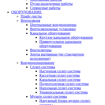
Пуско-наладочные работы
Сервисные работы
ОБОРУДОВАНИЕ
Прайс-листы
Вентиляция
Центральные кондиционеры
Вентиляционные установки
Канальное оборудование
Круглое канальное оборудование
Прямоугольное канальное
оборудование
Вентиляторы
Зонты вытяжные (не стандартное
исполнение)
Кондиционирование
Сплит-системы
Настенная сплит-система
Кассетная сплит-система
Канальная сплит-система
Подпотолочная сплит-система
Напольная сплит-система
Универсальная сплит-система
Мульти сплит-системы
Наружный блоки мульти сплит-
системы