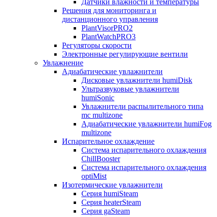
Датчики влажности и температуры
Решения для мониторинга и
дистанционного управления
PlantVisorPRO2
PlantWatchPRO3
Регуляторы скорости
Электронные регулирующие вентили
Увлажнение
Адиабатические увлажнители
Дисковые увлажнители humiDisk
Ультразвуковые увлажнители
humiSonic
Увлажнители распылительного типа
mc multizone
Адиабатические увлажнители humiFog
multizone
Испарительное охлаждение
Система испарительного охлаждения
ChillBooster
Система испарительного охлаждения
optiMist
Изотермические увлажнители
Серия humiSteam
Серия heaterSteam
Серия gaSteam