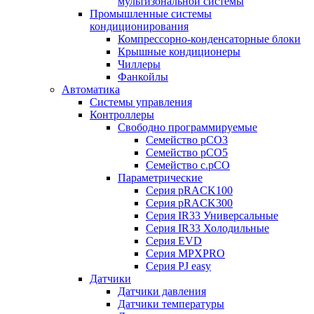
мультизональной системы
Промышленные системы
кондиционирования
Компрессорно-конденсаторные блоки
Крышные кондиционеры
Чиллеры
Фанкойлы
Автоматика
Системы управления
Контроллеры
Свободно программируемые
Семейство pCO3
Семейство pCO5
Семейство c.pCO
Параметрические
Серия pRACK100
Серия pRACK300
Серия IR33 Универсальные
Серия IR33 Холодильные
Серия EVD
Серия MPXPRO
Серия PJ easy
Датчики
Датчики давления
Датчики температуры