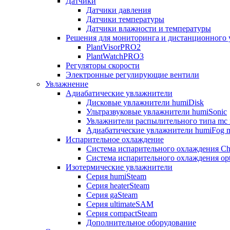
Датчики
Датчики давления
Датчики температуры
Датчики влажности и температуры
Решения для мониторинга и дистанционного 
PlantVisorPRO2
PlantWatchPRO3
Регуляторы скорости
Электронные регулирующие вентили
Увлажнение
Адиабатические увлажнители
Дисковые увлажнители humiDisk
Ультразвуковые увлажнители humiSonic
Увлажнители распылительного типа mc 
Адиабатические увлажнители humiFog m
Испарительное охлаждение
Система испарительного охлаждения Chi
Система испарительного охлаждения opt
Изотермические увлажнители
Серия humiSteam
Серия heaterSteam
Серия gaSteam
Серия ultimateSAM
Серия compactSteam
Дополнительное оборудование