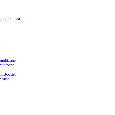
управления
multizone
ultizone
llBooster
iMist