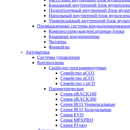
Канальный внутренний блок мультизон
Подпотолочный внутренний блок мульт
Напольный внутренний блок мультизон
Универсальный внутренний блок мульт
Промышленные системы кондиционирования
Компрессорно-конденсаторные блоки
Крышные кондиционеры
Чиллеры
Фанкойлы
Автоматика
Системы управления
Контроллеры
Свободно программируемые
Семейство pCO3
Семейство pCO5
Семейство c.pCO
Параметрические
Серия pRACK100
Серия pRACK300
Серия IR33 Универсальные
Серия IR33 Холодильные
Серия EVD
Серия MPXPRO
Серия PJ easy