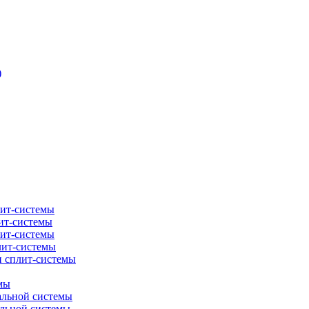
)
лит-системы
ит-системы
лит-системы
лит-системы
и сплит-системы
мы
альной системы
альной системы