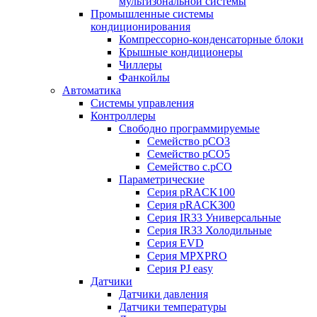
мультизональной системы
Промышленные системы
кондиционирования
Компрессорно-конденсаторные блоки
Крышные кондиционеры
Чиллеры
Фанкойлы
Автоматика
Системы управления
Контроллеры
Свободно программируемые
Семейство pCO3
Семейство pCO5
Семейство c.pCO
Параметрические
Серия pRACK100
Серия pRACK300
Серия IR33 Универсальные
Серия IR33 Холодильные
Серия EVD
Серия MPXPRO
Серия PJ easy
Датчики
Датчики давления
Датчики температуры