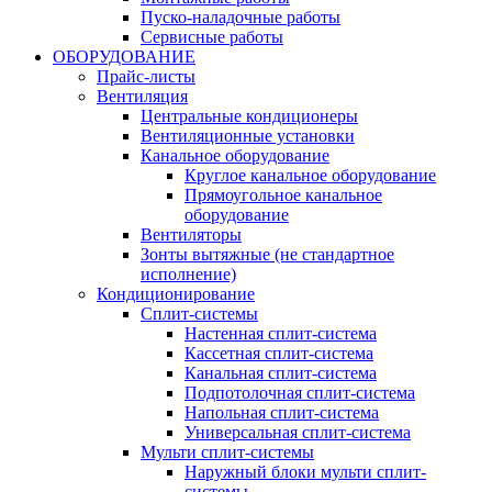
Пуско-наладочные работы
Сервисные работы
ОБОРУДОВАНИЕ
Прайс-листы
Вентиляция
Центральные кондиционеры
Вентиляционные установки
Канальное оборудование
Круглое канальное оборудование
Прямоугольное канальное
оборудование
Вентиляторы
Зонты вытяжные (не стандартное
исполнение)
Кондиционирование
Сплит-системы
Настенная сплит-система
Кассетная сплит-система
Канальная сплит-система
Подпотолочная сплит-система
Напольная сплит-система
Универсальная сплит-система
Мульти сплит-системы
Наружный блоки мульти сплит-
системы