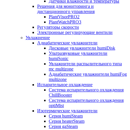
Датчики влажности и температуры
Решения для мониторинга и
дистанционного управления
PlantVisorPRO2
PlantWatchPRO3
Регуляторы скорости
Электронные регулирующие вентили
Увлажнение
Адиабатические увлажнители
Дисковые увлажнители humiDisk
Ультразвуковые увлажнители
humiSonic
Увлажнители распылительного типа
mc multizone
Адиабатические увлажнители humiFog
multizone
Испарительное охлаждение
Система испарительного охлаждения
ChillBooster
Система испарительного охлаждения
optiMist
Изотермические увлажнители
Серия humiSteam
Серия heaterSteam
Серия gaSteam