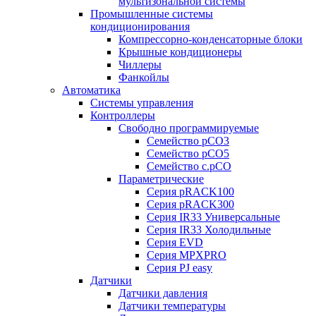
мультизональной системы
Промышленные системы
кондиционирования
Компрессорно-конденсаторные блоки
Крышные кондиционеры
Чиллеры
Фанкойлы
Автоматика
Системы управления
Контроллеры
Свободно программируемые
Семейство pCO3
Семейство pCO5
Семейство c.pCO
Параметрические
Серия pRACK100
Серия pRACK300
Серия IR33 Универсальные
Серия IR33 Холодильные
Серия EVD
Серия MPXPRO
Серия PJ easy
Датчики
Датчики давления
Датчики температуры