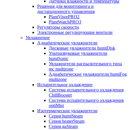
Датчики влажности и температуры
Решения для мониторинга и
дистанционного управления
PlantVisorPRO2
PlantWatchPRO3
Регуляторы скорости
Электронные регулирующие вентили
Увлажнение
Адиабатические увлажнители
Дисковые увлажнители humiDisk
Ультразвуковые увлажнители
humiSonic
Увлажнители распылительного типа
mc multizone
Адиабатические увлажнители humiFog
multizone
Испарительное охлаждение
Система испарительного охлаждения
ChillBooster
Система испарительного охлаждения
optiMist
Изотермические увлажнители
Серия humiSteam
Серия heaterSteam
Серия gaSteam