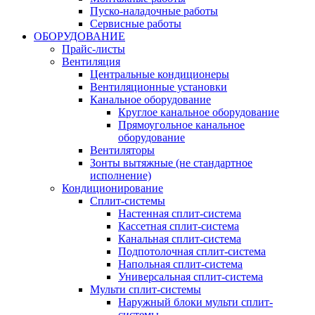
Пуско-наладочные работы
Сервисные работы
ОБОРУДОВАНИЕ
Прайс-листы
Вентиляция
Центральные кондиционеры
Вентиляционные установки
Канальное оборудование
Круглое канальное оборудование
Прямоугольное канальное
оборудование
Вентиляторы
Зонты вытяжные (не стандартное
исполнение)
Кондиционирование
Сплит-системы
Настенная сплит-система
Кассетная сплит-система
Канальная сплит-система
Подпотолочная сплит-система
Напольная сплит-система
Универсальная сплит-система
Мульти сплит-системы
Наружный блоки мульти сплит-
системы