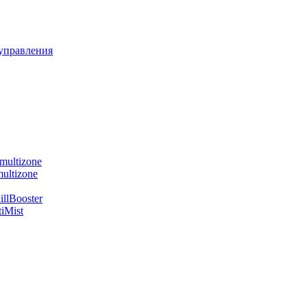
управления
multizone
ultizone
llBooster
iMist