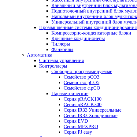
Канальный внутренний блок мультизон
Подпотолочный внутренний блок мульт
Напольный внутренний блок мультизон
Универсальный внутренний блок мульт
Промышленные системы кондиционирования
Компрессорно-конденсаторные блоки
Крышные кондиционеры
Чиллеры
Фанкойлы
Автоматика
Системы управления
Контроллеры
Свободно программируемые
Семейство pCO3
Семейство pCO5
Семейство c.pCO
Параметрические
Серия pRACK100
Серия pRACK300
Серия IR33 Универсальные
Серия IR33 Холодильные
Серия EVD
Серия MPXPRO
Серия PJ easy