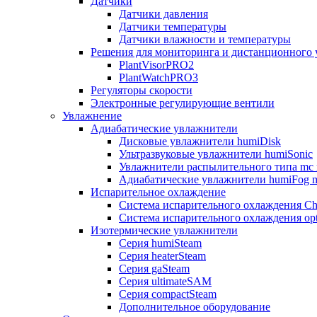
Датчики
Датчики давления
Датчики температуры
Датчики влажности и температуры
Решения для мониторинга и дистанционного 
PlantVisorPRO2
PlantWatchPRO3
Регуляторы скорости
Электронные регулирующие вентили
Увлажнение
Адиабатические увлажнители
Дисковые увлажнители humiDisk
Ультразвуковые увлажнители humiSonic
Увлажнители распылительного типа mc 
Адиабатические увлажнители humiFog m
Испарительное охлаждение
Система испарительного охлаждения Chi
Система испарительного охлаждения opt
Изотермические увлажнители
Серия humiSteam
Серия heaterSteam
Серия gaSteam
Серия ultimateSAM
Серия compactSteam
Дополнительное оборудование