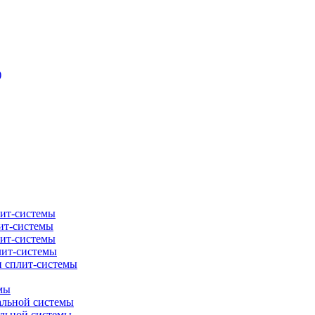
)
лит-системы
ит-системы
лит-системы
лит-системы
и сплит-системы
мы
альной системы
альной системы