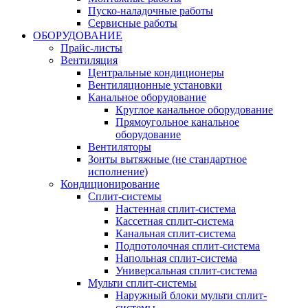
Пуско-наладочные работы
Сервисные работы
ОБОРУДОВАНИЕ
Прайс-листы
Вентиляция
Центральные кондиционеры
Вентиляционные установки
Канальное оборудование
Круглое канальное оборудование
Прямоугольное канальное
оборудование
Вентиляторы
Зонты вытяжные (не стандартное
исполнение)
Кондиционирование
Сплит-системы
Настенная сплит-система
Кассетная сплит-система
Канальная сплит-система
Подпотолочная сплит-система
Напольная сплит-система
Универсальная сплит-система
Мульти сплит-системы
Наружный блоки мульти сплит-
системы