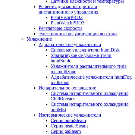
Датчики влажности и температуры
Решения для мониторинга и
дистанционного управления
PlantVisorPRO2
PlantWatchPRO3
Регуляторы скорости
Электронные регулирующие вентили
Увлажнение
Адиабатические увлажнители
Дисковые увлажнители humiDisk
Ультразвуковые увлажнители
humiSonic
Увлажнители распылительного типа
mc multizone
Адиабатические увлажнители humiFog
multizone
Испарительное охлаждение
Система испарительного охлаждения
ChillBooster
Система испарительного охлаждения
optiMist
Изотермические увлажнители
Серия humiSteam
Серия heaterSteam
Серия gaSteam