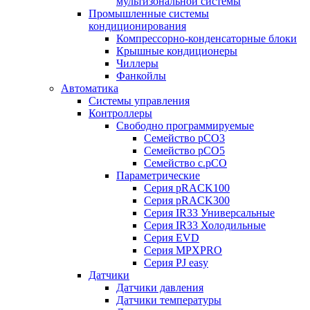
мультизональной системы
Промышленные системы
кондиционирования
Компрессорно-конденсаторные блоки
Крышные кондиционеры
Чиллеры
Фанкойлы
Автоматика
Системы управления
Контроллеры
Свободно программируемые
Семейство pCO3
Семейство pCO5
Семейство c.pCO
Параметрические
Серия pRACK100
Серия pRACK300
Серия IR33 Универсальные
Серия IR33 Холодильные
Серия EVD
Серия MPXPRO
Серия PJ easy
Датчики
Датчики давления
Датчики температуры