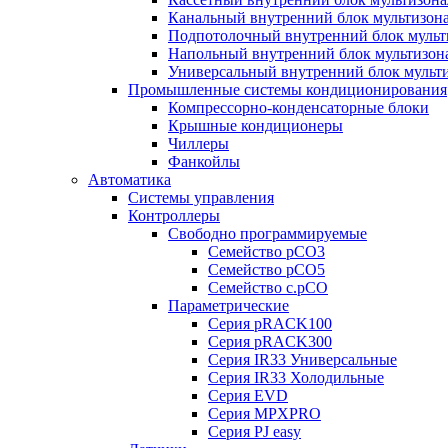
Канальный внутренний блок мультизон
Подпотолочный внутренний блок мульт
Напольный внутренний блок мультизон
Универсальный внутренний блок мульт
Промышленные системы кондиционирования
Компрессорно-конденсаторные блоки
Крышные кондиционеры
Чиллеры
Фанкойлы
Автоматика
Системы управления
Контроллеры
Свободно программируемые
Семейство pCO3
Семейство pCO5
Семейство c.pCO
Параметрические
Серия pRACK100
Серия pRACK300
Серия IR33 Универсальные
Серия IR33 Холодильные
Серия EVD
Серия MPXPRO
Серия PJ easy