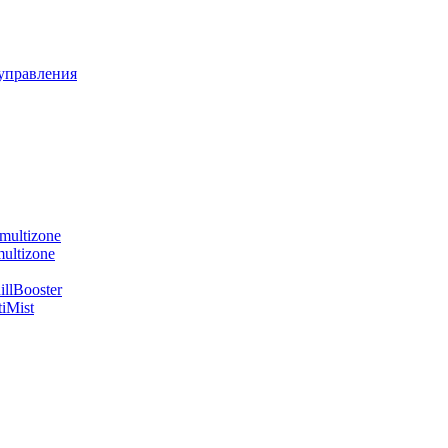
управления
multizone
ultizone
llBooster
iMist