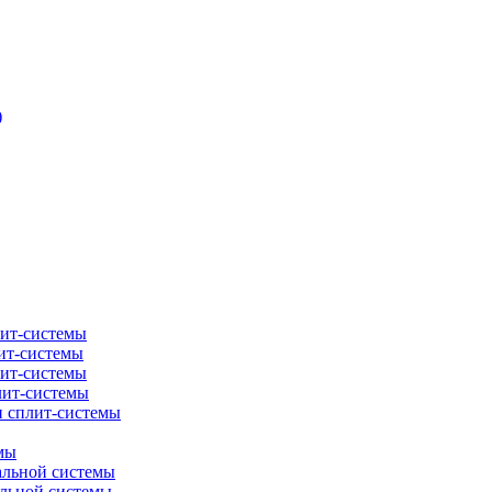
)
лит-системы
ит-системы
лит-системы
лит-системы
и сплит-системы
мы
альной системы
альной системы