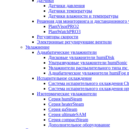
Датчики
Датчики давления
Датчики температуры
Датчики влажности и температуры
Решения для мониторинга и дистанционного 
PlantVisorPRO2
PlantWatchPRO3
Регуляторы скорости
Электронные регулирующие вентили
Увлажнение
Адиабатические увлажнители
Дисковые увлажнители humiDisk
Ультразвуковые увлажнители humiSonic
Увлажнители распылительного типа mc 
Адиабатические увлажнители humiFog m
Испарительное охлаждение
Система испарительного охлаждения Chi
Система испарительного охлаждения opt
Изотермические увлажнители
Серия humiSteam
Серия heaterSteam
Серия gaSteam
Серия ultimateSAM
Серия compactSteam
Дополнительное оборудование