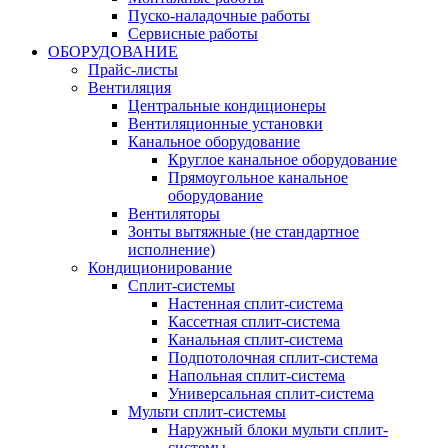
Пуско-наладочные работы
Сервисные работы
ОБОРУДОВАНИЕ
Прайс-листы
Вентиляция
Центральные кондиционеры
Вентиляционные установки
Канальное оборудование
Круглое канальное оборудование
Прямоугольное канальное
оборудование
Вентиляторы
Зонты вытяжные (не стандартное
исполнение)
Кондиционирование
Сплит-системы
Настенная сплит-система
Кассетная сплит-система
Канальная сплит-система
Подпотолочная сплит-система
Напольная сплит-система
Универсальная сплит-система
Мульти сплит-системы
Наружный блоки мульти сплит-
системы