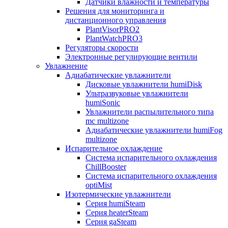
Датчики влажности и температуры
Решения для мониторинга и
дистанционного управления
PlantVisorPRO2
PlantWatchPRO3
Регуляторы скорости
Электронные регулирующие вентили
Увлажнение
Адиабатические увлажнители
Дисковые увлажнители humiDisk
Ультразвуковые увлажнители
humiSonic
Увлажнители распылительного типа
mc multizone
Адиабатические увлажнители humiFog
multizone
Испарительное охлаждение
Система испарительного охлаждения
ChillBooster
Система испарительного охлаждения
optiMist
Изотермические увлажнители
Серия humiSteam
Серия heaterSteam
Серия gaSteam