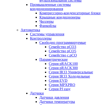
мультизональной системы
Промышленные системы
кондиционирования
Компрессорно-конденсаторные блоки
Крышные кондиционеры
Чиллеры
Фанкойлы
Автоматика
Системы управления
Контроллеры
Свободно программируемые
Семейство pCO3
Семейство pCO5
Семейство c.pCO
Параметрические
Серия pRACK100
Серия pRACK300
Серия IR33 Универсальные
Серия IR33 Холодильные
Серия EVD
Серия MPXPRO
Серия PJ easy
Датчики
Датчики давления
Датчики температуры