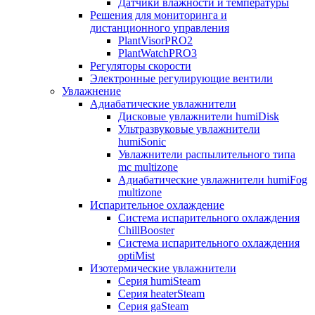
Датчики влажности и температуры
Решения для мониторинга и
дистанционного управления
PlantVisorPRO2
PlantWatchPRO3
Регуляторы скорости
Электронные регулирующие вентили
Увлажнение
Адиабатические увлажнители
Дисковые увлажнители humiDisk
Ультразвуковые увлажнители
humiSonic
Увлажнители распылительного типа
mc multizone
Адиабатические увлажнители humiFog
multizone
Испарительное охлаждение
Система испарительного охлаждения
ChillBooster
Система испарительного охлаждения
optiMist
Изотермические увлажнители
Серия humiSteam
Серия heaterSteam
Серия gaSteam