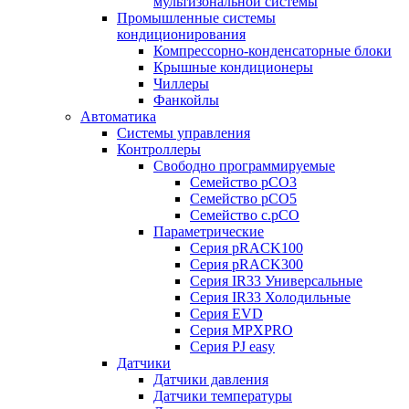
мультизональной системы
Промышленные системы
кондиционирования
Компрессорно-конденсаторные блоки
Крышные кондиционеры
Чиллеры
Фанкойлы
Автоматика
Системы управления
Контроллеры
Свободно программируемые
Семейство pCO3
Семейство pCO5
Семейство c.pCO
Параметрические
Серия pRACK100
Серия pRACK300
Серия IR33 Универсальные
Серия IR33 Холодильные
Серия EVD
Серия MPXPRO
Серия PJ easy
Датчики
Датчики давления
Датчики температуры