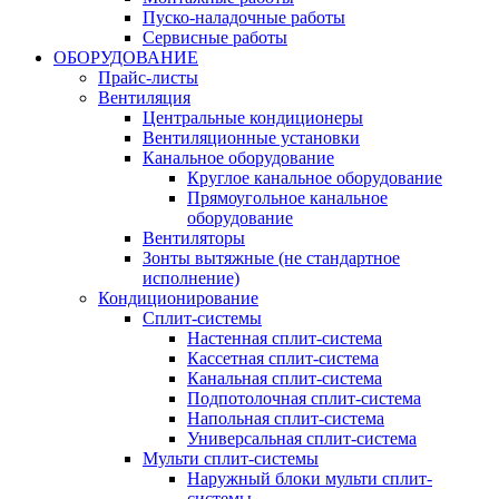
Пуско-наладочные работы
Сервисные работы
ОБОРУДОВАНИЕ
Прайс-листы
Вентиляция
Центральные кондиционеры
Вентиляционные установки
Канальное оборудование
Круглое канальное оборудование
Прямоугольное канальное
оборудование
Вентиляторы
Зонты вытяжные (не стандартное
исполнение)
Кондиционирование
Сплит-системы
Настенная сплит-система
Кассетная сплит-система
Канальная сплит-система
Подпотолочная сплит-система
Напольная сплит-система
Универсальная сплит-система
Мульти сплит-системы
Наружный блоки мульти сплит-
системы