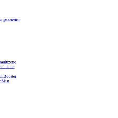
управления
multizone
ultizone
llBooster
iMist