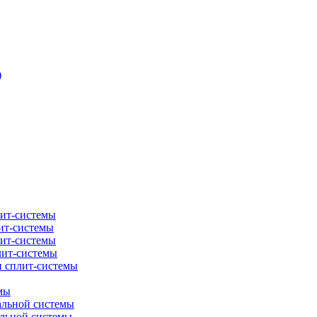
)
лит-системы
ит-системы
лит-системы
лит-системы
и сплит-системы
мы
альной системы
альной системы