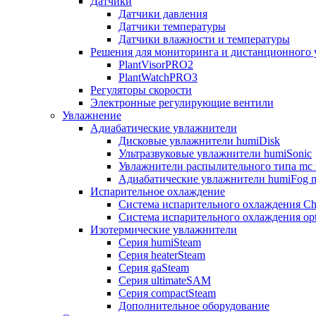
Датчики
Датчики давления
Датчики температуры
Датчики влажности и температуры
Решения для мониторинга и дистанционного 
PlantVisorPRO2
PlantWatchPRO3
Регуляторы скорости
Электронные регулирующие вентили
Увлажнение
Адиабатические увлажнители
Дисковые увлажнители humiDisk
Ультразвуковые увлажнители humiSonic
Увлажнители распылительного типа mc 
Адиабатические увлажнители humiFog m
Испарительное охлаждение
Система испарительного охлаждения Chi
Система испарительного охлаждения opt
Изотермические увлажнители
Серия humiSteam
Серия heaterSteam
Серия gaSteam
Серия ultimateSAM
Серия compactSteam
Дополнительное оборудование