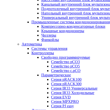
Канальный внутренний блок мультизон
Подпотолочный внутренний блок мульт
Напольный внутренний блок мультизон
Универсальный внутренний блок мульт
Промышленные системы кондиционирования
Компрессорно-конденсаторные блоки
Крышные кондиционеры
Чиллеры
Фанкойлы
Автоматика
Системы управления
Контроллеры
Свободно программируемые
Семейство pCO3
Семейство pCO5
Семейство c.pCO
Параметрические
Серия pRACK100
Серия pRACK300
Серия IR33 Универсальные
Серия IR33 Холодильные
Серия EVD
Серия MPXPRO
Серия PJ easy