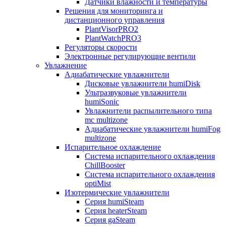
Датчики влажности и температуры
Решения для мониторинга и
дистанционного управления
PlantVisorPRO2
PlantWatchPRO3
Регуляторы скорости
Электронные регулирующие вентили
Увлажнение
Адиабатические увлажнители
Дисковые увлажнители humiDisk
Ультразвуковые увлажнители
humiSonic
Увлажнители распылительного типа
mc multizone
Адиабатические увлажнители humiFog
multizone
Испарительное охлаждение
Система испарительного охлаждения
ChillBooster
Система испарительного охлаждения
optiMist
Изотермические увлажнители
Серия humiSteam
Серия heaterSteam
Серия gaSteam