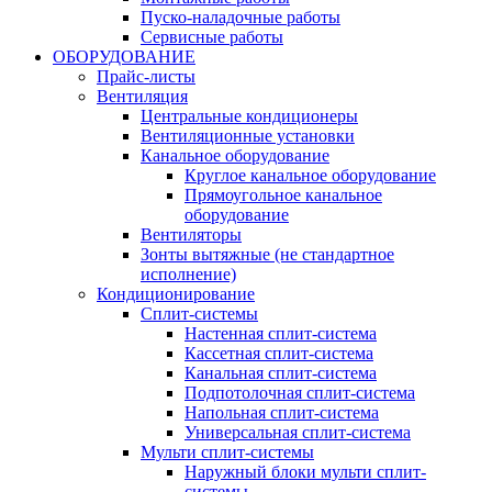
Пуско-наладочные работы
Сервисные работы
ОБОРУДОВАНИЕ
Прайс-листы
Вентиляция
Центральные кондиционеры
Вентиляционные установки
Канальное оборудование
Круглое канальное оборудование
Прямоугольное канальное
оборудование
Вентиляторы
Зонты вытяжные (не стандартное
исполнение)
Кондиционирование
Сплит-системы
Настенная сплит-система
Кассетная сплит-система
Канальная сплит-система
Подпотолочная сплит-система
Напольная сплит-система
Универсальная сплит-система
Мульти сплит-системы
Наружный блоки мульти сплит-
системы