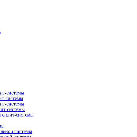
)
лит-системы
ит-системы
лит-системы
лит-системы
и сплит-системы
мы
альной системы
альной системы