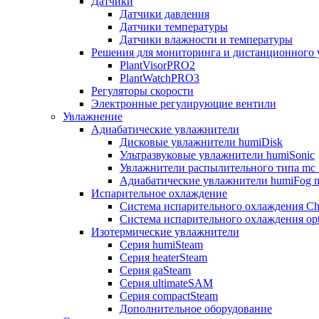
Датчики
Датчики давления
Датчики температуры
Датчики влажности и температуры
Решения для мониторинга и дистанционного 
PlantVisorPRO2
PlantWatchPRO3
Регуляторы скорости
Электронные регулирующие вентили
Увлажнение
Адиабатические увлажнители
Дисковые увлажнители humiDisk
Ультразвуковые увлажнители humiSonic
Увлажнители распылительного типа mc 
Адиабатические увлажнители humiFog m
Испарительное охлаждение
Система испарительного охлаждения Chi
Система испарительного охлаждения opt
Изотермические увлажнители
Серия humiSteam
Серия heaterSteam
Серия gaSteam
Серия ultimateSAM
Серия compactSteam
Дополнительное оборудование