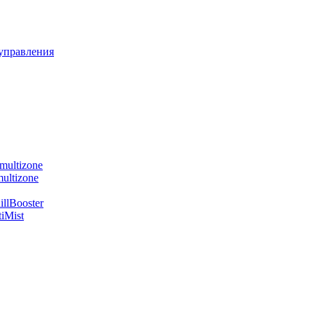
управления
multizone
ultizone
llBooster
iMist