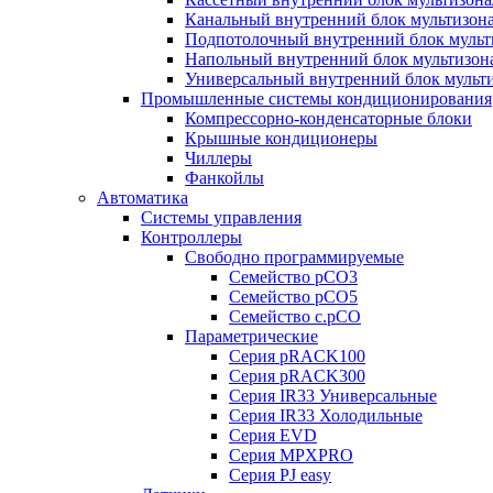
Канальный внутренний блок мультизон
Подпотолочный внутренний блок мульт
Напольный внутренний блок мультизон
Универсальный внутренний блок мульт
Промышленные системы кондиционирования
Компрессорно-конденсаторные блоки
Крышные кондиционеры
Чиллеры
Фанкойлы
Автоматика
Системы управления
Контроллеры
Свободно программируемые
Семейство pCO3
Семейство pCO5
Семейство c.pCO
Параметрические
Серия pRACK100
Серия pRACK300
Серия IR33 Универсальные
Серия IR33 Холодильные
Серия EVD
Серия MPXPRO
Серия PJ easy