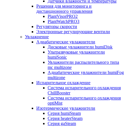
Датчики влажности и температуры
Решения для мониторинга и
дистанционного управления
PlantVisorPRO2
PlantWatchPRO3
Регуляторы скорости
Электронные регулирующие вентили
Увлажнение
Адиабатические увлажнители
Дисковые увлажнители humiDisk
Ультразвуковые увлажнители
humiSonic
Увлажнители распылительного типа
mc multizone
Адиабатические увлажнители humiFog
multizone
Испарительное охлаждение
Система испарительного охлаждения
ChillBooster
Система испарительного охлаждения
optiMist
Изотермические увлажнители
Серия humiSteam
Серия heaterSteam
Серия gaSteam