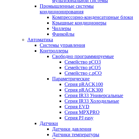
мультизональной системы
Промышленные системы
кондиционирования
Компрессорно-конденсаторные блоки
Крышные кондиционеры
Чиллеры
Фанкойлы
Автоматика
Системы управления
Контроллеры
Свободно программируемые
Семейство pCO3
Семейство pCO5
Семейство c.pCO
Параметрические
Серия pRACK100
Серия pRACK300
Серия IR33 Универсальные
Серия IR33 Холодильные
Серия EVD
Серия MPXPRO
Серия PJ easy
Датчики
Датчики давления
Датчики температуры