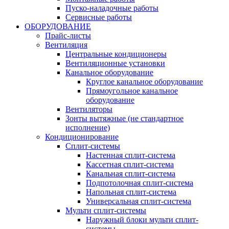
Пуско-наладочные работы
Сервисные работы
ОБОРУДОВАНИЕ
Прайс-листы
Вентиляция
Центральные кондиционеры
Вентиляционные установки
Канальное оборудование
Круглое канальное оборудование
Прямоугольное канальное
оборудование
Вентиляторы
Зонты вытяжные (не стандартное
исполнение)
Кондиционирование
Сплит-системы
Настенная сплит-система
Кассетная сплит-система
Канальная сплит-система
Подпотолочная сплит-система
Напольная сплит-система
Универсальная сплит-система
Мульти сплит-системы
Наружный блоки мульти сплит-
системы