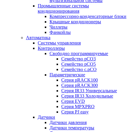
мультизональной системы
Промышленные системы
кондиционирования
Компрессорно-конденсаторные блоки
Крышные кондиционеры
Чиллеры
Фанкойлы
Автоматика
Системы управления
Контроллеры
Свободно программируемые
Семейство pCO3
Семейство pCO5
Семейство c.pCO
Параметрические
Серия pRACK100
Серия pRACK300
Серия IR33 Универсальные
Серия IR33 Холодильные
Серия EVD
Серия MPXPRO
Серия PJ easy
Датчики
Датчики давления
Датчики температуры