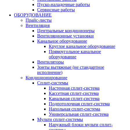
Пуско-наладочные работы
Сервисные работы
ОБОРУДОВАНИЕ
Прайс-листы
Вентиляция
Центральные кондиционеры
Вентиляционные установки
Канальное оборудование
Круглое канальное оборудование
Прямоугольное канальное
оборудование
Вентиляторы
Зонты вытяжные (не стандартное
исполнение)
Кондиционирование
Сплит-системы
Настенная сплит-система
Кассетная сплит-система
Канальная сплит-система
Подпотолочная сплит-система
Напольная сплит-система
Универсальная сплит-система
Мульти сплит-системы
Наружный блоки мульти сплит-
системы