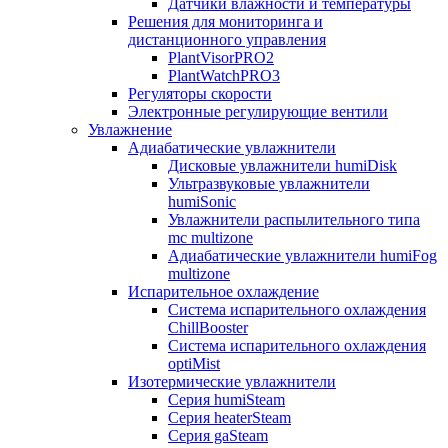
Датчики влажности и температуры
Решения для мониторинга и
дистанционного управления
PlantVisorPRO2
PlantWatchPRO3
Регуляторы скорости
Электронные регулирующие вентили
Увлажнение
Адиабатические увлажнители
Дисковые увлажнители humiDisk
Ультразвуковые увлажнители
humiSonic
Увлажнители распылительного типа
mc multizone
Адиабатические увлажнители humiFog
multizone
Испарительное охлаждение
Система испарительного охлаждения
ChillBooster
Система испарительного охлаждения
optiMist
Изотермические увлажнители
Серия humiSteam
Серия heaterSteam
Серия gaSteam