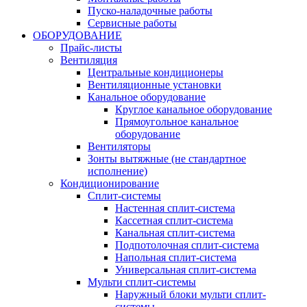
Пуско-наладочные работы
Сервисные работы
ОБОРУДОВАНИЕ
Прайс-листы
Вентиляция
Центральные кондиционеры
Вентиляционные установки
Канальное оборудование
Круглое канальное оборудование
Прямоугольное канальное
оборудование
Вентиляторы
Зонты вытяжные (не стандартное
исполнение)
Кондиционирование
Сплит-системы
Настенная сплит-система
Кассетная сплит-система
Канальная сплит-система
Подпотолочная сплит-система
Напольная сплит-система
Универсальная сплит-система
Мульти сплит-системы
Наружный блоки мульти сплит-
системы