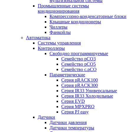
мультизональной системы
Промышленные системы
кондиционирования
Компрессорно-конденсаторные блоки
Крышные кондиционеры
Чиллеры
Фанкойлы
Автоматика
Системы управления
Контроллеры
Свободно программируемые
Семейство pCO3
Семейство pCO5
Семейство c.pCO
Параметрические
Серия pRACK100
Серия pRACK300
Серия IR33 Универсальные
Серия IR33 Холодильные
Серия EVD
Серия MPXPRO
Серия PJ easy
Датчики
Датчики давления
Датчики температуры