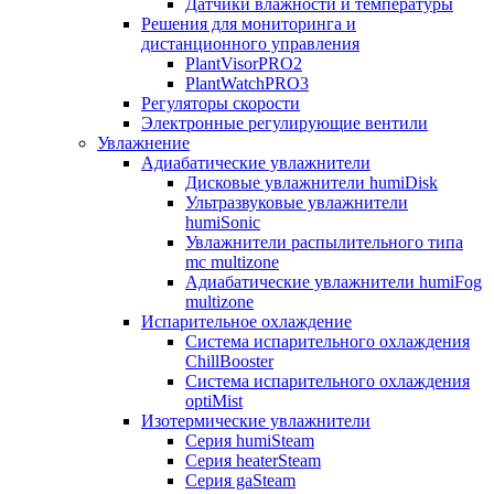
Датчики влажности и температуры
Решения для мониторинга и
дистанционного управления
PlantVisorPRO2
PlantWatchPRO3
Регуляторы скорости
Электронные регулирующие вентили
Увлажнение
Адиабатические увлажнители
Дисковые увлажнители humiDisk
Ультразвуковые увлажнители
humiSonic
Увлажнители распылительного типа
mc multizone
Адиабатические увлажнители humiFog
multizone
Испарительное охлаждение
Система испарительного охлаждения
ChillBooster
Система испарительного охлаждения
optiMist
Изотермические увлажнители
Серия humiSteam
Серия heaterSteam
Серия gaSteam